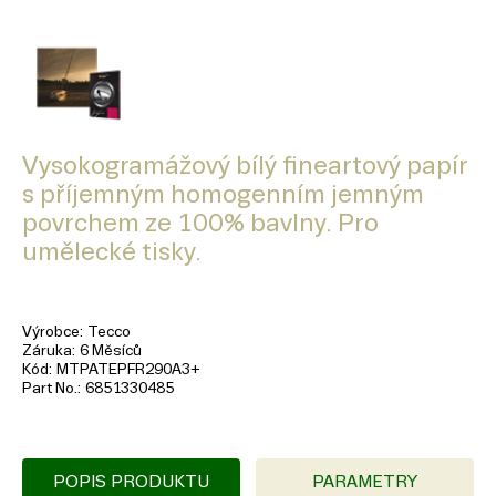
Vysokogramážový bílý fineartový papír
s příjemným homogenním jemným
povrchem ze 100% bavlny. Pro
umělecké tisky.
Výrobce
Tecco
Záruka
6 Měsíců
Kód
MTPATEPFR290A3+
Part No.
6851330485
POPIS PRODUKTU
PARAMETRY