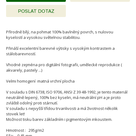
POSLAT DOTAZ
Přírodně bílý, na pohmat 100% bavlněný povrch, s nulovou
kyselostí a vysokou světelnou stabilitou.
Přináší excelentní barevné výtisky s vysokým kontrastem a
stálobarevností.
Vhodné zejména pro digitální fotografii, umělecké reprodukce (
akvarely, pastely ...)
Velmi homogení matná vrchní plocha
V souladu s DIN 6738, ISO 9706, ANSI Z 39 48-1992, je tento materiál
neutrálně lepený, 100% bez kyselin, má neutrální pH a je proto
zvláště odolný proti stárnutí.
V souladu s nejvyšší třídou trvanlivosti a má životnost několik
stovek let!
Možnost tisku barev základním i pigmentovým inkoustem.
Hmotnost : 295g/m2
Síla: 0,45 mm