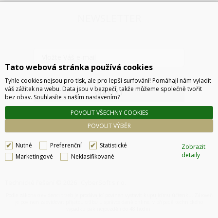
NEWSLETTER
Tato webová stránka používá cookies
Tyhle cookies nejsou pro tisk, ale pro lepší surfování! Pomáhají nám vyladit
váš zážitek na webu. Data jsou v bezpečí, takže můžeme společně tvořit
ODESLAT
bez obav. Souhlasíte s naším nastavením?
POVOLIT VŠECHNY COOKIES
POVOLIT VÝBĚR
Nutné
Preferenční
Statistické
Zobrazit
detaily
Marketingové
Neklasifikované
Technické řešení © 2026
CyberSoft s.r.o.
Podle zákona o evidenci tržeb je prodávající povinen vystavit kupujícímu účtenku. Zároveň
je povinen zaevidovat přijatou tržbu u správce daně online, v případě technického
výpadku pak nejpozději do 48 hodin.