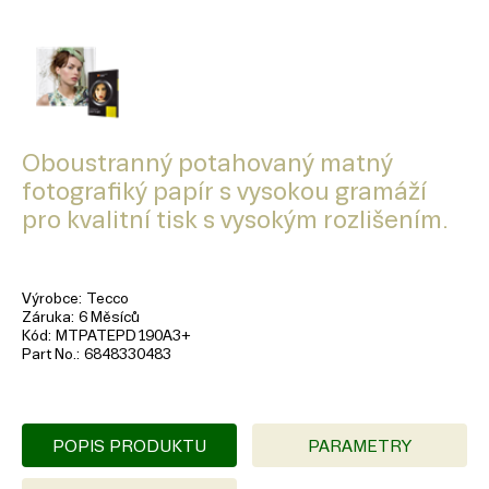
Oboustranný potahovaný matný
fotografiký papír s vysokou gramáží
pro kvalitní tisk s vysokým rozlišením.
Výrobce
Tecco
Záruka
6 Měsíců
Kód
MTPATEPD190A3+
Part No.
6848330483
POPIS PRODUKTU
PARAMETRY