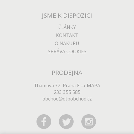
JSME K DISPOZICI
ČLÁNKY
KONTAKT
O NÁKUPU
SPRÁVA COOKIES
PRODEJNA
Thámova 32, Praha 8
MAPA
233 355 585
obchod@dtpobchod.cz