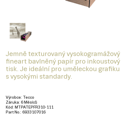
Jemně texturovaný vysokogramážový
fineart bavlněný papír pro inkoustový
tisk. Je ideální pro uměleckou grafiku
s vysokými standardy.
Výrobce
Tecco
Záruka
6 Měsíců
Kód
MTPATEPFR310-111
Part No.
6933107016