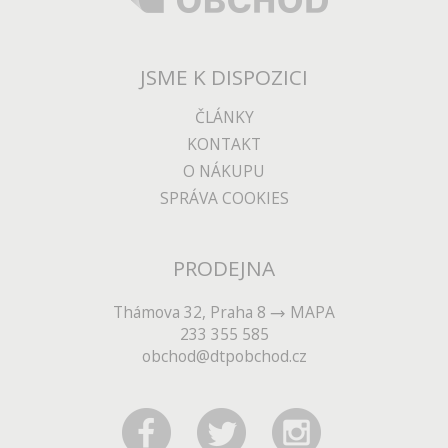
JSME K DISPOZICI
ČLÁNKY
KONTAKT
O NÁKUPU
SPRÁVA COOKIES
PRODEJNA
Thámova 32, Praha 8
MAPA
233 355 585
obchod@dtpobchod.cz