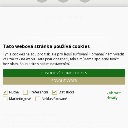
NEWSLETTER
Tato webová stránka používá cookies
Tyhle cookies nejsou pro tisk, ale pro lepší surfování! Pomáhají nám vyladit
váš zážitek na webu. Data jsou v bezpečí, takže můžeme společně tvořit
ODESLAT
bez obav. Souhlasíte s naším nastavením?
POVOLIT VŠECHNY COOKIES
POVOLIT VÝBĚR
Nutné
Preferenční
Statistické
Zobrazit
detaily
Marketingové
Neklasifikované
Technické řešení © 2026
CyberSoft s.r.o.
Podle zákona o evidenci tržeb je prodávající povinen vystavit kupujícímu účtenku. Zároveň
je povinen zaevidovat přijatou tržbu u správce daně online, v případě technického