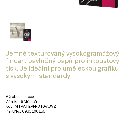
Jemně texturovaný vysokogramážový
fineart bavlněný papír pro inkoustový
tisk. Je ideální pro uměleckou grafiku
s vysokými standardy.
Výrobce
Tecco
Záruka
6 Měsíců
Kód
MTPATEPFR310-A3VZ
Part No.
6933100150