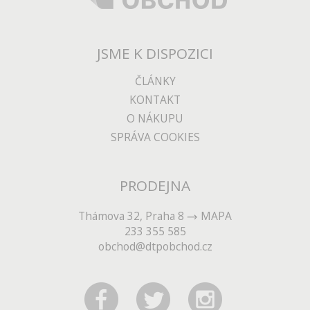
JSME K DISPOZICI
ČLÁNKY
KONTAKT
O NÁKUPU
SPRÁVA COOKIES
PRODEJNA
Thámova 32, Praha 8
MAPA
233 355 585
obchod@dtpobchod.cz