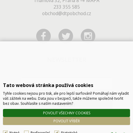
Thámova 32, Praha 8
MAPA
233 355 585
obchod@dtpobchod.cz
NEWSLETTER
Tato webová stránka používá cookies
Tyhle cookies nejsou pro tisk, ale pro lepší surfování! Pomáhají nám vyladit
váš zážitek na webu. Data jsou v bezpečí, takže můžeme společně tvořit
bez obav. Souhlasíte s naším nastavením?
ODESLAT
POVOLIT VŠECHNY COOKIES
POVOLIT VÝBĚR
Nutné
Preferenční
Statistické