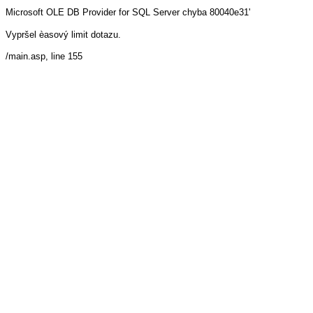
Microsoft OLE DB Provider for SQL Server
chyba 80040e31'
Vypršel èasový limit dotazu.
/main.asp
, line 155