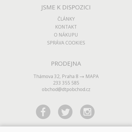
JSME K DISPOZICI
ČLÁNKY
KONTAKT
O NÁKUPU
SPRÁVA COOKIES
PRODEJNA
Thámova 32, Praha 8
MAPA
233 355 585
obchod@dtpobchod.cz