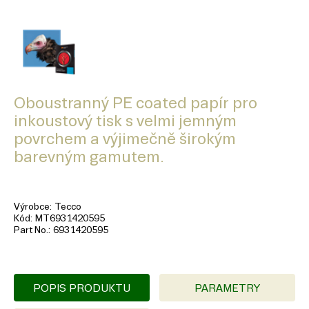
Oboustranný PE coated papír pro
inkoustový tisk s velmi jemným
povrchem a výjimečně širokým
barevným gamutem.
Výrobce
Tecco
Kód
MT6931420595
Part No.
6931420595
POPIS PRODUKTU
PARAMETRY