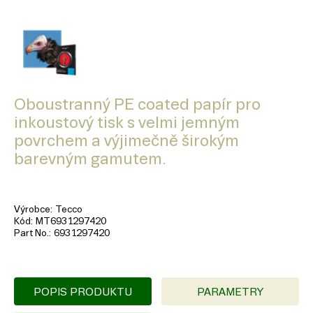
Oboustranný PE coated papír pro
inkoustový tisk s velmi jemným
povrchem a výjimečně širokým
barevným gamutem.
Výrobce
Tecco
Kód
MT6931297420
Part No.
6931297420
POPIS PRODUKTU
PARAMETRY