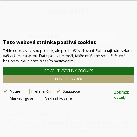
NEWSLETTER
Tato webová stránka používá cookies
Tyhle cookies nejsou pro tisk, ale pro lepší surfování! Pomáhají nám vyladit
váš zážitek na webu. Data jsou v bezpečí, takže můžeme společně tvořit
ODESLAT
bez obav. Souhlasíte s naším nastavením?
POVOLIT VŠECHNY COOKIES
POVOLIT VÝBĚR
Nutné
Preferenční
Statistické
Zobrazit
detaily
Marketingové
Neklasifikované
Technické řešení © 2026
CyberSoft s.r.o.
Podle zákona o evidenci tržeb je prodávající povinen vystavit kupujícímu účtenku. Zároveň
je povinen zaevidovat přijatou tržbu u správce daně online, v případě technického
výpadku pak nejpozději do 48 hodin.