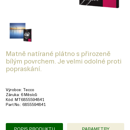
Matně natírané plátno s přirozeně
bílým povrchem. Je velmi odolné proti
popraskání.
Výrobce
Tecco
Záruka
6 Měsíců
Kód
MT6855594841
Part No.
6855594841
POPIS PRODUKTU
PARAMETRY