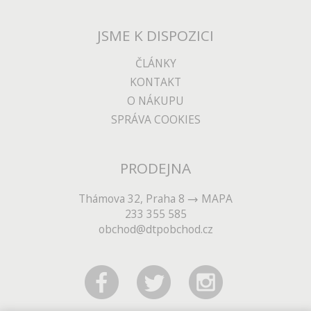
JSME K DISPOZICI
ČLÁNKY
KONTAKT
O NÁKUPU
SPRÁVA COOKIES
PRODEJNA
Thámova 32, Praha 8
MAPA
233 355 585
obchod@dtpobchod.cz