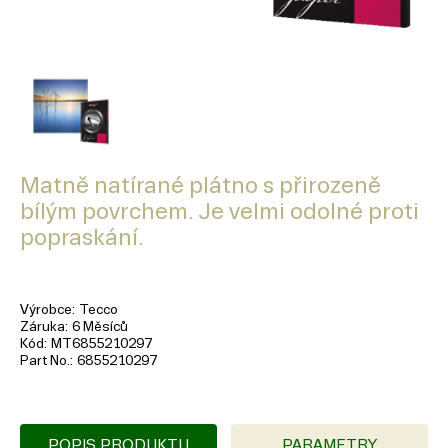
Matně natírané plátno s přirozeně
bílým povrchem. Je velmi odolné proti
popraskání.
Výrobce
Tecco
Záruka
6 Měsíců
Kód
MT6855210297
Part No.
6855210297
POPIS PRODUKTU
PARAMETRY