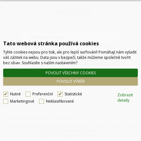
NEWSLETTER
Tato webová stránka používá cookies
Tyhle cookies nejsou pro tisk, ale pro lepší surfování! Pomáhají nám vyladit
váš zážitek na webu. Data jsou v bezpečí, takže můžeme společně tvořit
ODESLAT
bez obav. Souhlasíte s naším nastavením?
POVOLIT VŠECHNY COOKIES
POVOLIT VÝBĚR
Nutné
Preferenční
Statistické
Zobrazit
detaily
Marketingové
Neklasifikované
Technické řešení © 2026
CyberSoft s.r.o.
Podle zákona o evidenci tržeb je prodávající povinen vystavit kupujícímu účtenku. Zároveň
je povinen zaevidovat přijatou tržbu u správce daně online, v případě technického
výpadku pak nejpozději do 48 hodin.