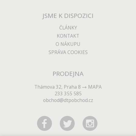
JSME K DISPOZICI
ČLÁNKY
KONTAKT
O NÁKUPU
SPRÁVA COOKIES
PRODEJNA
Thámova 32, Praha 8
MAPA
233 355 585
obchod@dtpobchod.cz