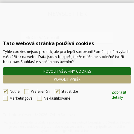
NEWSLETTER
Tato webová stránka používá cookies
Tyhle cookies nejsou pro tisk, ale pro lepší surfování! Pomáhají nám vyladit
váš zážitek na webu. Data jsou v bezpečí, takže můžeme společně tvořit
ODESLAT
bez obav. Souhlasíte s naším nastavením?
POVOLIT VŠECHNY COOKIES
POVOLIT VÝBĚR
Nutné
Preferenční
Statistické
Zobrazit
detaily
Marketingové
Neklasifikované
Technické řešení © 2026
CyberSoft s.r.o.
Podle zákona o evidenci tržeb je prodávající povinen vystavit kupujícímu účtenku. Zároveň
je povinen zaevidovat přijatou tržbu u správce daně online, v případě technického
výpadku pak nejpozději do 48 hodin.