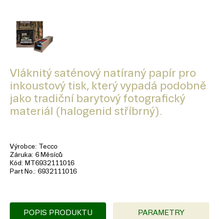
Vláknitý saténový natíraný papír pro
inkoustový tisk, který vypadá podobně
jako tradiční barytový fotografický
materiál (halogenid stříbrný).
Výrobce
Tecco
Záruka
6 Měsíců
Kód
MT6932111016
Part No.
6932111016
POPIS PRODUKTU
PARAMETRY