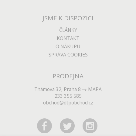
JSME K DISPOZICI
ČLÁNKY
KONTAKT
O NÁKUPU
SPRÁVA COOKIES
PRODEJNA
Thámova 32, Praha 8
MAPA
233 355 585
obchod@dtpobchod.cz