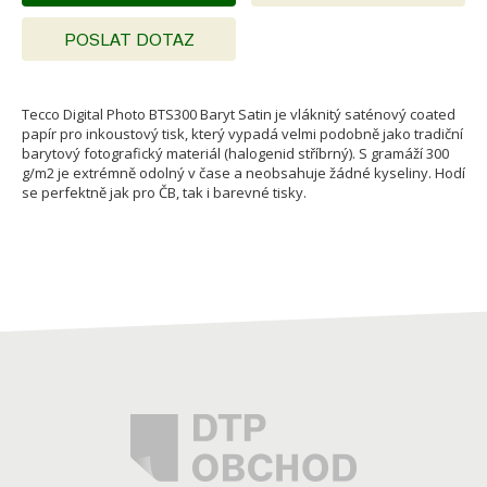
POSLAT DOTAZ
Tecco Digital Photo BTS300 Baryt Satin je vláknitý saténový coated
papír pro inkoustový tisk, který vypadá velmi podobně jako tradiční
barytový fotografický materiál (halogenid stříbrný). S gramáží 300
g/m2 je extrémně odolný v čase a neobsahuje žádné kyseliny. Hodí
se perfektně jak pro ČB, tak i barevné tisky.