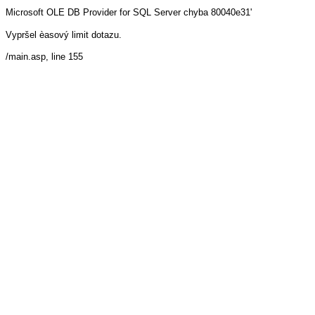
Microsoft OLE DB Provider for SQL Server
chyba 80040e31'
Vypršel èasový limit dotazu.
/main.asp
, line 155