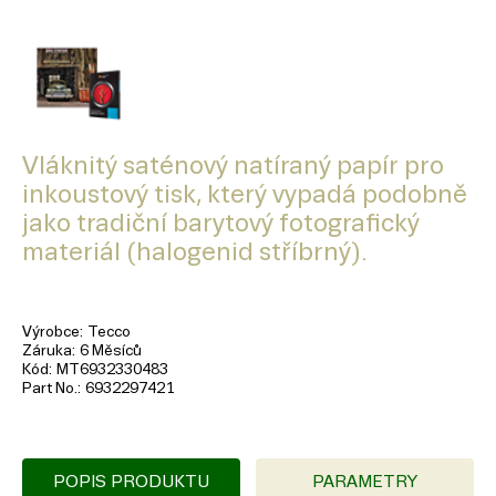
Vláknitý saténový natíraný papír pro
inkoustový tisk, který vypadá podobně
jako tradiční barytový fotografický
materiál (halogenid stříbrný).
Výrobce
Tecco
Záruka
6 Měsíců
Kód
MT6932330483
Part No.
6932297421
POPIS PRODUKTU
PARAMETRY