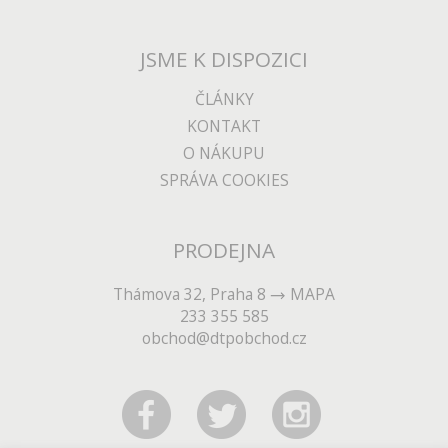
JSME K DISPOZICI
ČLÁNKY
KONTAKT
O NÁKUPU
SPRÁVA COOKIES
PRODEJNA
Thámova 32, Praha 8
MAPA
233 355 585
obchod@dtpobchod.cz