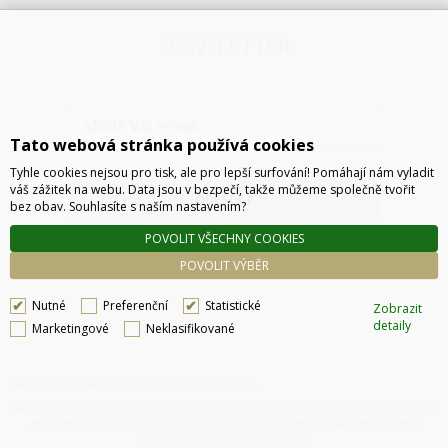
NEWSLETTER
Tato webová stránka používá cookies
Tyhle cookies nejsou pro tisk, ale pro lepší surfování! Pomáhají nám vyladit
váš zážitek na webu. Data jsou v bezpečí, takže můžeme společně tvořit
ODESLAT
bez obav. Souhlasíte s naším nastavením?
POVOLIT VŠECHNY COOKIES
POVOLIT VÝBĚR
Nutné
Preferenční
Statistické
Zobrazit
detaily
Marketingové
Neklasifikované
Technické řešení © 2026
CyberSoft s.r.o.
Podle zákona o evidenci tržeb je prodávající povinen vystavit kupujícímu účtenku. Zároveň
je povinen zaevidovat přijatou tržbu u správce daně online, v případě technického
výpadku pak nejpozději do 48 hodin.