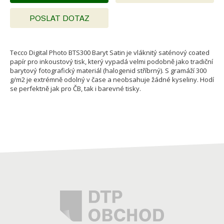
POSLAT DOTAZ
Tecco Digital Photo BTS300 Baryt Satin je vláknitý saténový coated
papír pro inkoustový tisk, který vypadá velmi podobně jako tradiční
barytový fotografický materiál (halogenid stříbrný). S gramáží 300
g/m2 je extrémně odolný v čase a neobsahuje žádné kyseliny. Hodí
se perfektně jak pro ČB, tak i barevné tisky.