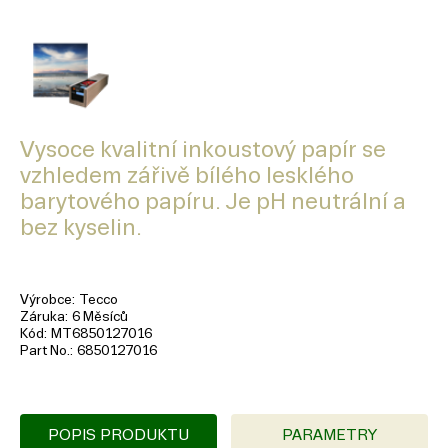
Vysoce kvalitní inkoustový papír se
vzhledem zářivě bílého lesklého
barytového papíru. Je pH neutrální a
bez kyselin.
Výrobce
Tecco
Záruka
6 Měsíců
Kód
MT6850127016
Part No.
6850127016
POPIS PRODUKTU
PARAMETRY