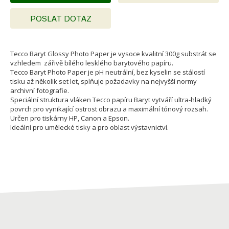
POSLAT DOTAZ
Tecco Baryt Glossy Photo Paper je vysoce kvalitní 300g substrát se
vzhledem zářivě bílého lesklého barytového papíru.
Tecco Baryt Photo Paper je pH neutrální, bez kyselin se stálostí
tisku až několik set let, splňuje požadavky na nejvyšší normy
archivní fotografie.
Speciální struktura vláken Tecco papíru Baryt vytváří ultra-hladký
povrch pro vynikající ostrost obrazu a maximální tónový rozsah.
Určen pro tiskárny HP, Canon a Epson.
Ideální pro umělecké tisky a pro oblast výstavnictví.