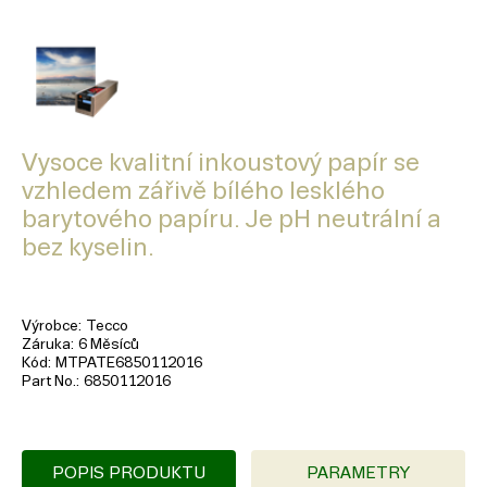
Vysoce kvalitní inkoustový papír se
vzhledem zářivě bílého lesklého
barytového papíru. Je pH neutrální a
bez kyselin.
Výrobce
Tecco
Záruka
6 Měsíců
Kód
MTPATE6850112016
Part No.
6850112016
POPIS PRODUKTU
PARAMETRY