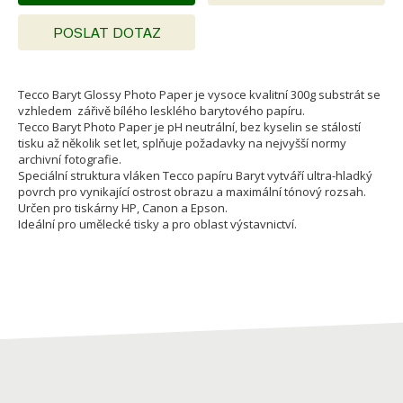
POSLAT DOTAZ
Tecco Baryt Glossy Photo Paper je vysoce kvalitní 300g substrát se
vzhledem zářivě bílého lesklého barytového papíru.
Tecco Baryt Photo Paper je pH neutrální, bez kyselin se stálostí
tisku až několik set let, splňuje požadavky na nejvyšší normy
archivní fotografie.
Speciální struktura vláken Tecco papíru Baryt vytváří ultra-hladký
povrch pro vynikající ostrost obrazu a maximální tónový rozsah.
Určen pro tiskárny HP, Canon a Epson.
Ideální pro umělecké tisky a pro oblast výstavnictví.