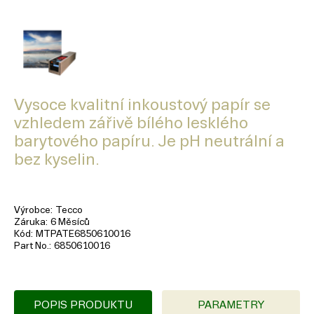
Vysoce kvalitní inkoustový papír se
vzhledem zářivě bílého lesklého
barytového papíru. Je pH neutrální a
bez kyselin.
Výrobce
Tecco
Záruka
6 Měsíců
Kód
MTPATE6850610016
Part No.
6850610016
POPIS PRODUKTU
PARAMETRY