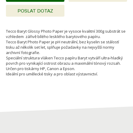
POSLAT DOTAZ
Tecco Baryt Glossy Photo Paper je vysoce kvalitní 300g substrát se
vzhledem zářivě bílého lesklého barytového papíru.
Tecco Baryt Photo Paper je pH neutrální, bez kyselin se stálostí
tisku až několik set let, splňuje požadavky na nejvyšší normy
archivní fotografie.
Speciální struktura vláken Tecco papíru Baryt vytváří ultra-hladký
povrch pro vynikající ostrost obrazu a maximální tónový rozsah.
Určen pro tiskárny HP, Canon a Epson.
Ideální pro umělecké tisky a pro oblast výstavnictví.