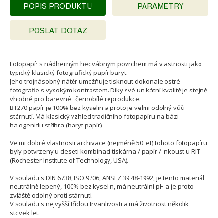
POPIS PRODUKTU
PARAMETRY
POSLAT DOTAZ
Fotopapír s nádherným hedvábným povrchem má vlastnosti jako
typický klasický fotografický papír baryt.
Jeho trojnásobný nátěr umožňuje tisknout dokonale ostré
fotografie s vysokým kontrastem. Díky své unikátní kvalitě je stejně
vhodné pro barevné i černobílé reprodukce.
BT270 papír je 100% bez kyselin a proto je velmi odolný vůči
stárnutí. Má klasický vzhled tradičního fotopapíru na bázi
halogenidu stříbra (baryt papír).
Velmi dobré vlastnosti archivace (nejméně 50 let) tohoto fotopapíru
byly potvrzeny u deseti kombinací tiskárna / papír / inkoust u RIT
(Rochester Institute of Technology, USA).
V souladu s DIN 6738, ISO 9706, ANSI Z 39 48-1992, je tento materiál
neutrálně lepený, 100% bez kyselin, má neutrální pH a je proto
zvláště odolný proti stárnutí.
V souladu s nejvyšší třídou trvanlivosti a má životnost několik
stovek let.