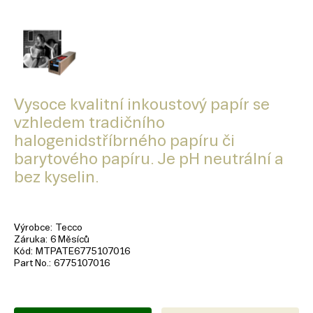
Vysoce kvalitní inkoustový papír se
vzhledem tradičního
halogenidstříbrného papíru či
barytového papíru. Je pH neutrální a
bez kyselin.
Výrobce
Tecco
Záruka
6 Měsíců
Kód
MTPATE6775107016
Part No.
6775107016