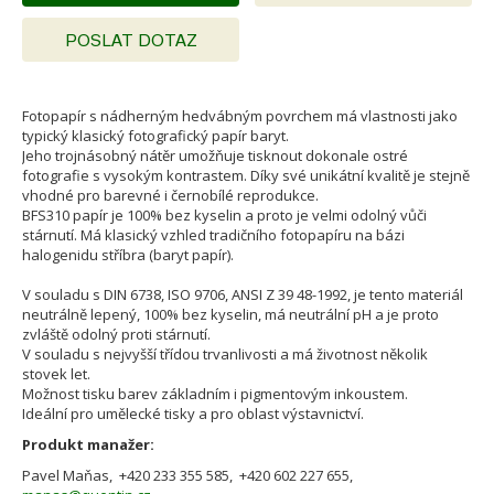
POSLAT DOTAZ
Fotopapír s nádherným hedvábným povrchem má vlastnosti jako
typický klasický fotografický papír baryt.
Jeho trojnásobný nátěr umožňuje tisknout dokonale ostré
fotografie s vysokým kontrastem. Díky své unikátní kvalitě je stejně
vhodné pro barevné i černobílé reprodukce.
BFS310 papír je 100% bez kyselin a proto je velmi odolný vůči
stárnutí. Má klasický vzhled tradičního fotopapíru na bázi
halogenidu stříbra (baryt papír).
V souladu s DIN 6738, ISO 9706, ANSI Z 39 48-1992, je tento materiál
neutrálně lepený, 100% bez kyselin, má neutrální pH a je proto
zvláště odolný proti stárnutí.
V souladu s nejvyšší třídou trvanlivosti a má životnost několik
stovek let.
Možnost tisku barev základním i pigmentovým inkoustem.
Ideální pro umělecké tisky a pro oblast výstavnictví.
Produkt manažer:
Pavel Maňas, +420 233 355 585, +420 602 227 655,