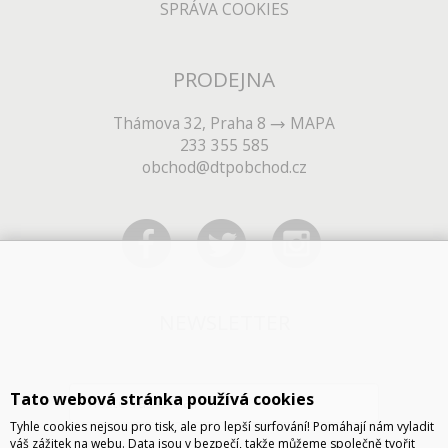
SPRÁVA COOKIES
PRODEJNA
Thámova 32, Praha 8
MAPA
233 355 585
obchod@dtpobchod.cz
NEWSLETTER
Tato webová stránka používá cookies
Tyhle cookies nejsou pro tisk, ale pro lepší surfování! Pomáhají nám vyladit
váš zážitek na webu. Data jsou v bezpečí, takže můžeme společně tvořit