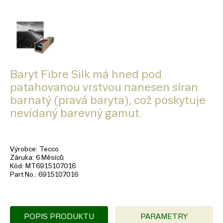
Baryt Fibre Silk má hned pod
patahovanou vrstvou nanesen síran
barnatý (pravá baryta), což poskytuje
nevídaný barevný gamut.
Výrobce
Tecco
Záruka
6 Měsíců
Kód
MT6915107016
Part No.
6915107016
POPIS PRODUKTU
PARAMETRY