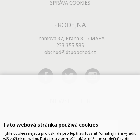
SPRÁVA COOKIES
PRODEJNA
Thámova 32, Praha 8
MAPA
233 355 585
obchod@dtpobchod.cz
NEWSLETTER
Tato webová stránka používá cookies
Tyhle cookies nejsou pro tisk, ale pro lepší surfování! Pomáhají nám vyladit
váš zážitek na webu. Data jsou v bezpečí, takže můžeme společně tvořit