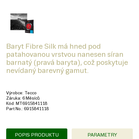
Baryt Fibre Silk má hned pod
patahovanou vrstvou nanesen síran
barnatý (pravá baryta), což poskytuje
nevídaný barevný gamut.
Výrobce
Tecco
Záruka
6 Měsíců
Kód
MT6915841118
Part No.
6915841118
POPIS PRODUKTU
PARAMETRY