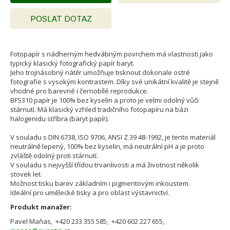
POSLAT DOTAZ
Fotopapír s nádherným hedvábným povrchem má vlastnosti jako
typický klasický fotografický papír baryt.
Jeho trojnásobný nátěr umožňuje tisknout dokonale ostré
fotografie s vysokým kontrastem. Díky své unikátní kvalitě je stejně
vhodné pro barevné i černobílé reprodukce.
BFS310 papír je 100% bez kyselin a proto je velmi odolný vůči
stárnutí. Má klasický vzhled tradičního fotopapíru na bázi
halogenidu stříbra (baryt papír).
V souladu s DIN 6738, ISO 9706, ANSI Z 39 48-1992, je tento materiál
neutrálně lepený, 100% bez kyselin, má neutrální pH a je proto
zvláště odolný proti stárnutí.
V souladu s nejvyšší třídou trvanlivosti a má životnost několik
stovek let.
Možnost tisku barev základním i pigmentovým inkoustem.
Ideální pro umělecké tisky a pro oblast výstavnictví.
Produkt manažer:
Pavel Maňas, +420 233 355 585, +420 602 227 655,