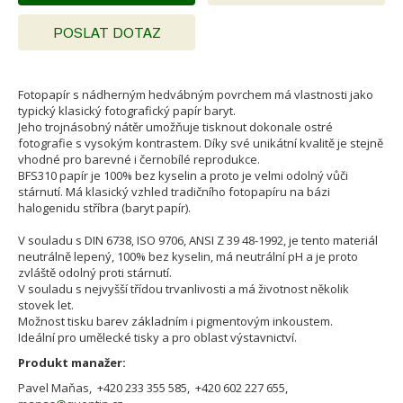
POSLAT DOTAZ
Fotopapír s nádherným hedvábným povrchem má vlastnosti jako
typický klasický fotografický papír baryt.
Jeho trojnásobný nátěr umožňuje tisknout dokonale ostré
fotografie s vysokým kontrastem. Díky své unikátní kvalitě je stejně
vhodné pro barevné i černobílé reprodukce.
BFS310 papír je 100% bez kyselin a proto je velmi odolný vůči
stárnutí. Má klasický vzhled tradičního fotopapíru na bázi
halogenidu stříbra (baryt papír).
V souladu s DIN 6738, ISO 9706, ANSI Z 39 48-1992, je tento materiál
neutrálně lepený, 100% bez kyselin, má neutrální pH a je proto
zvláště odolný proti stárnutí.
V souladu s nejvyšší třídou trvanlivosti a má životnost několik
stovek let.
Možnost tisku barev základním i pigmentovým inkoustem.
Ideální pro umělecké tisky a pro oblast výstavnictví.
Produkt manažer:
Pavel Maňas, +420 233 355 585, +420 602 227 655,