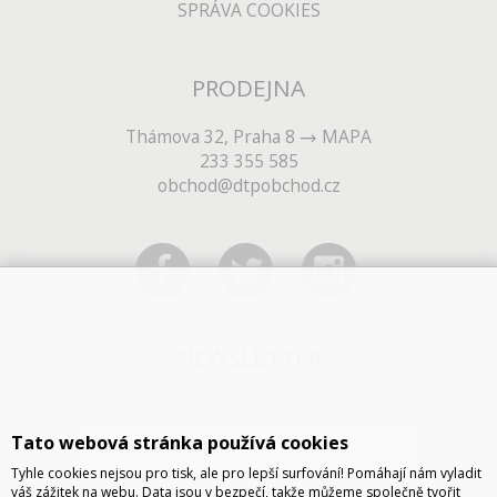
SPRÁVA COOKIES
PRODEJNA
Thámova 32, Praha 8
MAPA
233 355 585
obchod@dtpobchod.cz
NEWSLETTER
Tato webová stránka používá cookies
Tyhle cookies nejsou pro tisk, ale pro lepší surfování! Pomáhají nám vyladit
váš zážitek na webu. Data jsou v bezpečí, takže můžeme společně tvořit