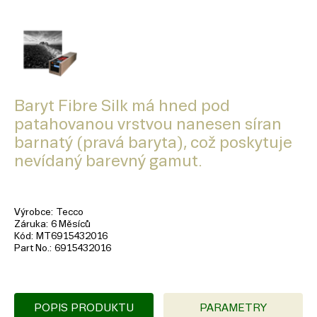
Baryt Fibre Silk má hned pod
patahovanou vrstvou nanesen síran
barnatý (pravá baryta), což poskytuje
nevídaný barevný gamut.
Výrobce
Tecco
Záruka
6 Měsíců
Kód
MT6915432016
Part No.
6915432016
POPIS PRODUKTU
PARAMETRY