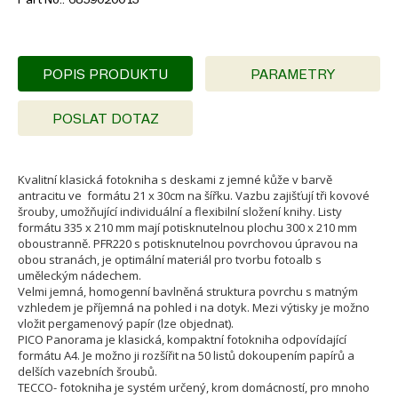
POPIS PRODUKTU
PARAMETRY
POSLAT DOTAZ
Kvalitní klasická fotokniha s deskami z jemné kůže v barvě
antracitu ve formátu 21 x 30cm na šířku. Vazbu zajišťují tři kovové
šrouby, umožňující individuální a flexibilní složení knihy. Listy
formátu 335 x 210 mm mají potisknutelnou plochu 300 x 210 mm
oboustranně. PFR220 s potisknutelnou povrchovou úpravou na
obou stranách, je optimální materiál pro tvorbu fotoalb s
uměleckým nádechem.
Velmi jemná, homogenní bavlněná struktura povrchu s matným
vzhledem je příjemná na pohled i na dotyk. Mezi výtisky je možno
vložit pergamenový papír (lze objednat).
PICO Panorama je klasická, kompaktní fotokniha odpovídající
formátu A4. Je možno ji rozšířit na 50 listů dokoupením papírů a
delších vazebních šroubů.
TECCO- fotokniha je systém určený, krom domácností, pro mnoho