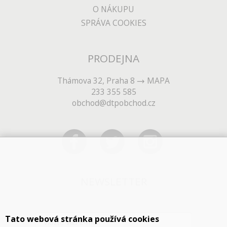
O NÁKUPU
SPRÁVA COOKIES
PRODEJNA
Thámova 32, Praha 8
MAPA
233 355 585
obchod@dtpobchod.cz
NEWSLETTER
Tato webová stránka používá cookies