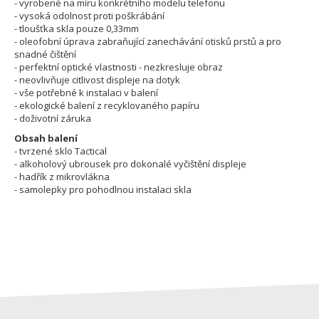
- vyrobené na míru konkrétního modelu telefonu
- vysoká odolnost proti poškrábání
- tloušťka skla pouze 0,33mm
- oleofobní úprava zabraňující zanechávání otisků prstů a pro
snadné čištění
- perfektní optické vlastnosti - nezkresluje obraz
- neovlivňuje citlivost displeje na dotyk
- vše potřebné k instalaci v balení
- ekologické balení z recyklovaného papíru
- doživotní záruka
Obsah balení
- tvrzené sklo Tactical
- alkoholový ubrousek pro dokonalé vyčištění displeje
- hadřík z mikrovlákna
- samolepky pro pohodlnou instalaci skla