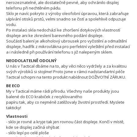
nerozeznatelné, ale dostatečně pevné, aby ochránilo displej
telefonu při nechtěném pádu.
Sklo je navíc pokryto z výroby oleofobní úpravou, která zabraňuje
ulpívání otisků prstů, velmi snadno se čistí a spolehlivě odpuzuje
vodu.
Po instalaci skla nedochází ke zhoršení dotykových vlastností
displeje ani ke zkreslení barevného podání displeje.
Součástí balení je alkoholový ubrousek pro vyčistění a odmaštění
displeje, hadřík z mikrovlákna pro perfektní vyleštění před instalací
a i následně při používání telefonu s již nalepeným sklem.
NEODOLATELNĚ ODOLNÝ
U nás v Tactical dbáme na to, aby věci něco vydržely a za kvalitou
svých výrobků si stojíme! Proto jsme v rámci nadstandartní péče
Tactical schopni na tento produkt nabídnout DOŽIVOTNÍ ZÁRUKU.
BE ECO
My v Tactical máme rádi přírodu. Všechny naše produkty jsou
balené do ECO krabiček z recyklovaného
papíru tak, aby co nejméně zatěžovaly životní prostředí. Myslete
takticky!
Vlastnosti
- sklo je rovné a kryje tak jen rovnou část displeje. Končí v místě,
kde se displej začíná ohýbat
- sklo lepí po celé ploše