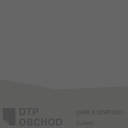
JSME K DISPOZICI
ČLÁNKY