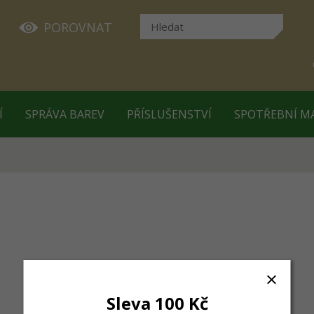
POROVNAT
Í
SPRÁVA BAREV
PŘÍSLUŠENSTVÍ
SPOTŘEBNÍ M
Sleva 100 Kč