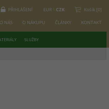
PŘIHLÁŠENÍ
EUR
CZK
Košík [0]
O NÁS
O NÁKUPU
ČLÁNKY
KONTAKT
ATERIÁLY
SLUŽBY