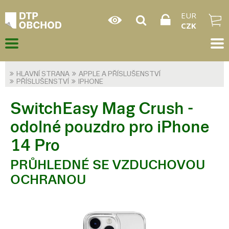
EUR
CZK
HLAVNÍ STRANA
APPLE A PŘÍSLUŠENSTVÍ
PŘÍSLUŠENSTVÍ
IPHONE
SwitchEasy Mag Crush -
odolné pouzdro pro iPhone
14 Pro
PRŮHLEDNÉ SE VZDUCHOVOU
OCHRANOU