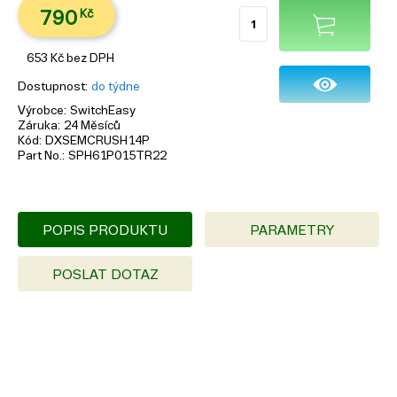
790
Kč
653
Kč
bez DPH
Dostupnost
do týdne
Výrobce
SwitchEasy
Záruka
24 Měsíců
Kód
DXSEMCRUSH14P
Part No.
SPH61P015TR22
POPIS PRODUKTU
PARAMETRY
POSLAT DOTAZ