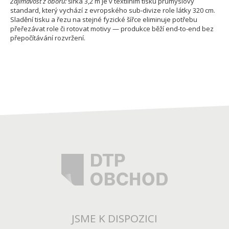
Zajímavost z oboru:
šířka 3,2 m je v textilním tisku průmyslový
standard, který vychází z evropského sub-divize role látky 320 cm.
Sladění tisku a řezu na stejné fyzické šířce eliminuje potřebu
přeřezávat role či rotovat motivy — produkce běží end-to-end bez
přepočítávání rozvržení.
JSME K DISPOZICI