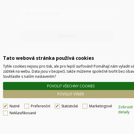
ODESLAT
Tato webová stránka používá cookies
Tyhle cookies nejsou pro tisk, ale pro lepší surfování! Pomáhají nám vyladit v
zážitek na webu. Data jsou v bezpečí, takže můžeme společně tvořit bez obav
Souhlasíte s naším nastavením?
POVOLIT VŠECHNY COOKIES
Technické řešení © 2026
CyberSoft s.r.o.
POVOLIT VÝBĚR
Podle zákona o evidenci tržeb je prodávající povinen vystavit kupujícímu účtenku. Zároveň
je povinen zaevidovat přijatou tržbu u správce daně online, v případě technického
Nutné
Preferenční
Statistické
Marketingové
Zobrazit
výpadku pak nejpozději do 48 hodin.
detaily
Neklasifikované