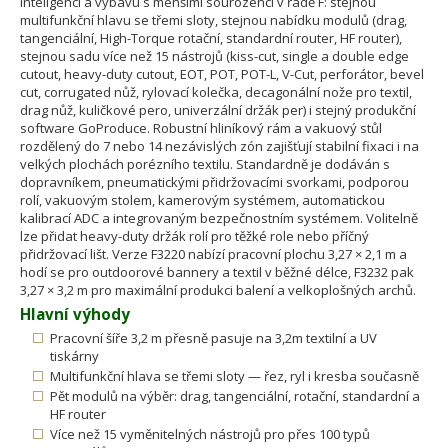
inteligenci a výbavu s menšími sourozenci v řadě F: stejnou
multifunkční hlavu se třemi sloty, stejnou nabídku modulů (drag,
tangenciální, High-Torque rotační, standardní router, HF router),
stejnou sadu více než 15 nástrojů (kiss-cut, single a double edge
cutout, heavy-duty cutout, EOT, POT, POT-L, V-Cut, perforátor, bevel
cut, corrugated nůž, rylovací kolečka, decagonální nože pro textil,
drag nůž, kuličkové pero, univerzální držák per) i stejný produkční
software GoProduce. Robustní hliníkový rám a vakuový stůl
rozdělený do 7 nebo 14 nezávislých zón zajišťují stabilní fixaci i na
velkých plochách porézního textilu. Standardně je dodáván s
dopravníkem, pneumatickými přidržovacími svorkami, podporou
rolí, vakuovým stolem, kamerovým systémem, automatickou
kalibrací ADC a integrovaným bezpečnostním systémem. Volitelně
lze přidat heavy-duty držák rolí pro těžké role nebo příčný
přidržovací lišt. Verze F3220 nabízí pracovní plochu 3,27 × 2,1 m a
hodí se pro outdoorové bannery a textil v běžné délce, F3232 pak
3,27 × 3,2 m pro maximální produkci balení a velkoplošných archů.
Hlavní výhody
Pracovní šíře 3,2 m přesně pasuje na 3,2m textilní a UV
tiskárny
Multifunkční hlava se třemi sloty — řez, ryl i kresba současně
Pět modulů na výběr: drag, tangenciální, rotační, standardní a
HF router
Více než 15 vyměnitelných nástrojů pro přes 100 typů