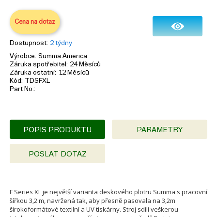
Cena na dotaz
Dostupnost
2 týdny
Výrobce
Summa America
Záruka spotřebitel
24 Měsíců
Záruka ostatní
12 Měsíců
Kód
TDSFXL
Part No.
POPIS PRODUKTU
PARAMETRY
POSLAT DOTAZ
F Series XL je největší varianta deskového plotru Summa s pracovní
šířkou 3,2 m, navržená tak, aby přesně pasovala na 3,2m
širokoformátové textilní a UV tiskárny. Stroj sdílí veškerou