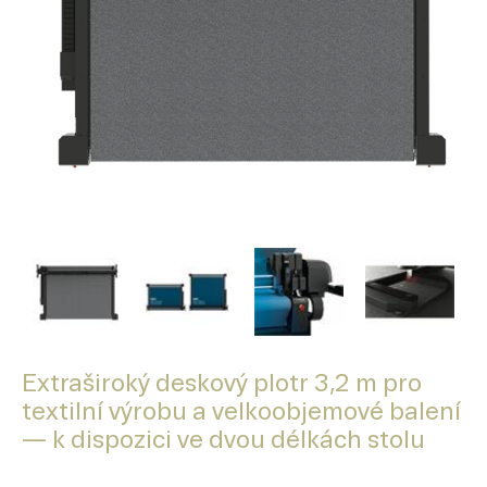
Extraširoký deskový plotr 3,2 m pro
textilní výrobu a velkoobjemové balení
— k dispozici ve dvou délkách stolu