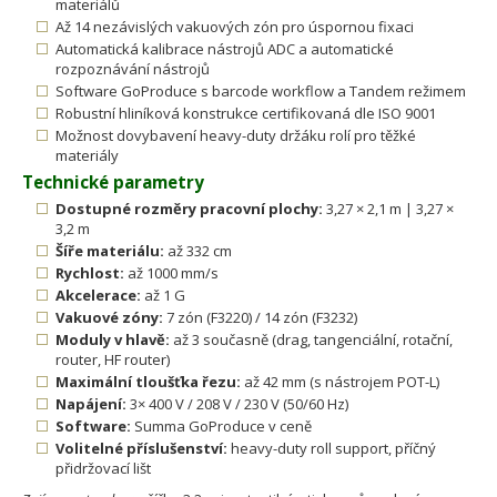
materiálů
Až 14 nezávislých vakuových zón pro úspornou fixaci
Automatická kalibrace nástrojů ADC a automatické
rozpoznávání nástrojů
Software GoProduce s barcode workflow a Tandem režimem
Robustní hliníková konstrukce certifikovaná dle ISO 9001
Možnost dovybavení heavy-duty držáku rolí pro těžké
materiály
Technické parametry
Dostupné rozměry pracovní plochy:
3,27 × 2,1 m | 3,27 ×
3,2 m
Šíře materiálu:
až 332 cm
Rychlost:
až 1000 mm/s
Akcelerace:
až 1 G
Vakuové zóny:
7 zón (F3220) / 14 zón (F3232)
Moduly v hlavě:
až 3 současně (drag, tangenciální, rotační,
router, HF router)
Maximální tloušťka řezu:
až 42 mm (s nástrojem POT-L)
Napájení:
3× 400 V / 208 V / 230 V (50/60 Hz)
Software:
Summa GoProduce v ceně
Volitelné příslušenství:
heavy-duty roll support, příčný
přidržovací lišt