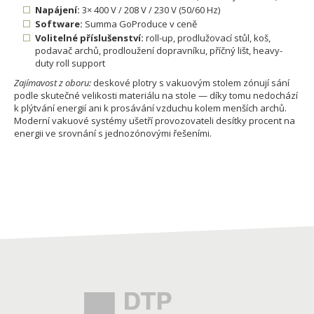
Napájení:
3× 400 V / 208 V / 230 V (50/60 Hz)
Software:
Summa GoProduce v ceně
Volitelné příslušenství:
roll-up, prodlužovací stůl, koš,
podavač archů, prodloužení dopravníku, příčný lišt, heavy-
duty roll support
Zajímavost z oboru:
deskové plotry s vakuovým stolem zónují sání
podle skutečné velikosti materiálu na stole — díky tomu nedochází
k plýtvání energií ani k prosávání vzduchu kolem menších archů.
Moderní vakuové systémy ušetří provozovateli desítky procent na
energii ve srovnání s jednozónovými řešeními.