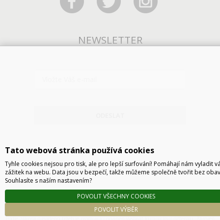
NEWSLETTER
ODESLAT
Tato webová stránka používá cookies
Tyhle cookies nejsou pro tisk, ale pro lepší surfování! Pomáhají nám vyladit v
zážitek na webu. Data jsou v bezpečí, takže můžeme společně tvořit bez obav
Souhlasíte s naším nastavením?
POVOLIT VŠECHNY COOKIES
Technické řešení © 2026
CyberSoft s.r.o.
POVOLIT VÝBĚR
Podle zákona o evidenci tržeb je prodávající povinen vystavit kupujícímu účtenku. Zároveň