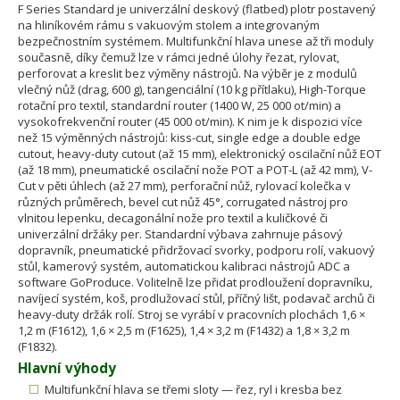
F Series Standard je univerzální deskový (flatbed) plotr postavený
na hliníkovém rámu s vakuovým stolem a integrovaným
bezpečnostním systémem. Multifunkční hlava unese až tři moduly
současně, díky čemuž lze v rámci jedné úlohy řezat, rylovat,
perforovat a kreslit bez výměny nástrojů. Na výběr je z modulů
vlečný nůž (drag, 600 g), tangenciální (10 kg přítlaku), High-Torque
rotační pro textil, standardní router (1400 W, 25 000 ot/min) a
vysokofrekvenční router (45 000 ot/min). K nim je k dispozici více
než 15 výměnných nástrojů: kiss-cut, single edge a double edge
cutout, heavy-duty cutout (až 15 mm), elektronický oscilační nůž EOT
(až 18 mm), pneumatické oscilační nože POT a POT-L (až 42 mm), V-
Cut v pěti úhlech (až 27 mm), perforační nůž, rylovací kolečka v
různých průměrech, bevel cut nůž 45°, corrugated nástroj pro
vlnitou lepenku, decagonální nože pro textil a kuličkové či
univerzální držáky per. Standardní výbava zahrnuje pásový
dopravník, pneumatické přidržovací svorky, podporu rolí, vakuový
stůl, kamerový systém, automatickou kalibraci nástrojů ADC a
software GoProduce. Volitelně lze přidat prodloužení dopravníku,
navíjecí systém, koš, prodlužovací stůl, příčný lišt, podavač archů či
heavy-duty držák rolí. Stroj se vyrábí v pracovních plochách 1,6 ×
1,2 m (F1612), 1,6 × 2,5 m (F1625), 1,4 × 3,2 m (F1432) a 1,8 × 3,2 m
(F1832).
Hlavní výhody
Multifunkční hlava se třemi sloty — řez, ryl i kresba bez