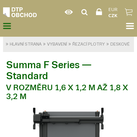
EUR
CZK
HLAVNÍ STRANA
VYBAVENÍ
ŘEZACÍ PLOTRY
DESKOVÉ
Summa F Series —
Standard
V ROZMĚRU 1,6 X 1,2 M AŽ 1,8 X
3,2 M