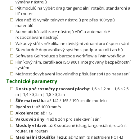
výměny nástrojů
Pět modulů na výběr: drag, tangenciální, rotační, standardní a
HF router
Více než 15 vyměnitelných nástrojů pro přes 100 typů
materiálů
Automatická kalibrace nástrojů ADC a automatické
rozpoznávání nástrojů
Vakuový stůl s několika nezávislými zónami pro úsporu sání
Standardně dopravníkový systém s podporou rolí i archů
Software GoProduce s barcode workflow a Twin workflow
Hliníkový rám, certifikace ISO 9001, integrovaný bezpečnostní
systém
Možnost dovybavení libovolného příslušenství i po nasazení
Technické parametry
Dostupné rozměry pracovní plochy:
1,6 × 1,2 m | 1,6 × 2,5
m | 1,4 × 3,2 m | 1,8 × 3,2 m
Šíře materiálu:
až 142 / 165 / 190 cm dle modelu
Rychlost:
až 1000 mm/s
Akcelerace:
až 1 G
Vakuové zóny:
4 až 8 zón pro selektivní sání
Moduly v hlavě:
až 3 současně (drag, tangenciální, rotační,
router, HF router)
Maximální tloušťka řezu:
až 42 mm (s nástrojem POT-L)