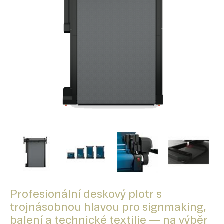
Profesionální deskový plotr s
trojnásobnou hlavou pro signmaking,
balení a technické textilie — na výběr