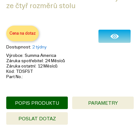
ze čtyř rozměrů stolu
Cena na dotaz
Dostupnost
2 týdny
Výrobce
Summa America
Záruka spotřebitel
24 Měsíců
Záruka ostatní
12 Měsíců
Kód
TDSFST
Part No.
POPIS PRODUKTU
PARAMETRY
POSLAT DOTAZ