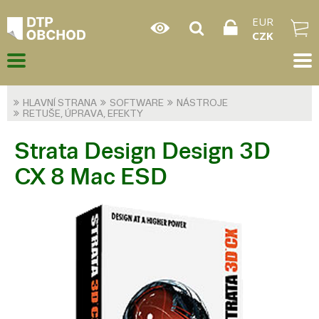
EUR
CZK
HLAVNÍ STRANA
SOFTWARE
NÁSTROJE
RETUŠE, ÚPRAVA, EFEKTY
Strata Design Design 3D
CX 8 Mac ESD