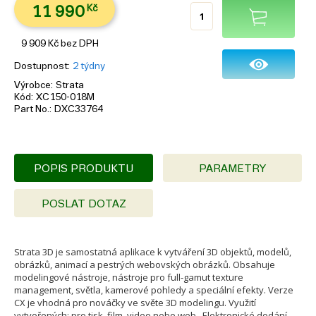
11 990
Kč
9 909
Kč
bez DPH
Dostupnost
2 týdny
Výrobce
Strata
Kód
XC150-018M
Part No.
DXC33764
POPIS PRODUKTU
PARAMETRY
POSLAT DOTAZ
Strata 3D je samostatná aplikace k vytváření 3D objektů, modelů,
obrázků, animací a pestrých webovských obrázků. Obsahuje
modelingové nástroje, nástroje pro full-gamut texture
management, světla, kamerové pohledy a speciální efekty. Verze
CX je vhodná pro nováčky ve světe 3D modelingu. Využití
vytvořených: pro tisk, film, video nebo web. Elektronické dodání.