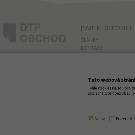
JSME K DISPOZICI
ČLÁNKY
KONTAKT
O NÁKUPU
SPRÁVA COOKIES
Tato webová strán
Tyhle cookies nejsou pro ti
společně tvořit bez obav. 
Nutné
Preferenčn