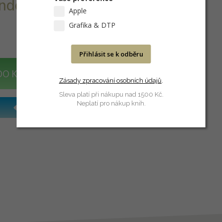
nderbolt 2
Apple
Grafika & DTP
Přihlásit se k odběru
DO KOŠÍKU
Zásady zpracování osobních údajů
.
Sleva platí při nákupu nad 1500 Kč.
Neplatí pro nákup knih.