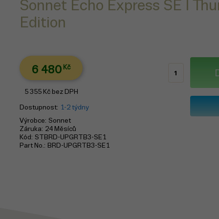
Sonnet Echo Express SE I Thu
Edition
6 480
Kč
5 355
Kč
bez DPH
Dostupnost
1-2 týdny
Výrobce
Sonnet
Záruka
24 Měsíců
Kód
STBRD-UPGRTB3-SE1
Part No.
BRD-UPGRTB3-SE1