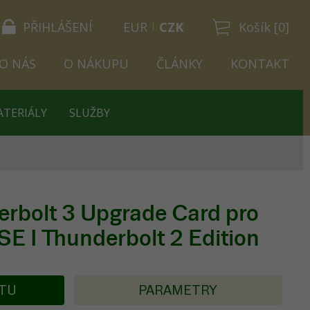
PŘIHLÁŠENÍ
EUR
CZK
Košík [0]
O NÁS
O NÁKUPU
ČLÁNKY
KONTAKT
ATERIÁLY
SLUŽBY
rbolt 3 Upgrade Card pro
SE I Thunderbolt 2 Edition
KTU
PARAMETRY