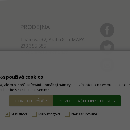
PRODEJNA
Thámova 32, Praha 8
MAPA
233 355 585
obchod@dtpobchod.cz
ka používá cookies
sk, ale pro lepší surfování! Pomáhají nám vyladit váš zážitek na webu. Data jso
Souhlasíte s naším nastavením?
POVOLIT VÝBĚR
POVOLIT VŠECHNY COOKIES
í
Statistické
Marketingové
Neklasifikované