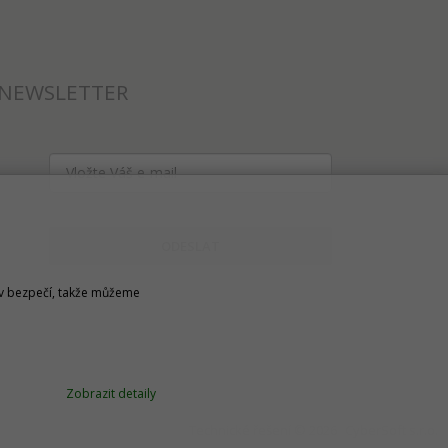
NEWSLETTER
ODESLAT
u v bezpečí, takže můžeme
Zobrazit detaily
Technické řešení © 2026
CyberSoft s.r.o.