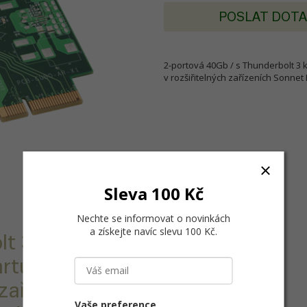
POSLAT DOT
2-portová 40Gb / s Thunderbolt 3 
v rozšiřitelných zařízeních Sonnet 
Sleva 100 Kč
Nechte se informovat o novinkách
a získejte navíc slevu 100 Kč
.
t 3 karta pro
rtu rozhraní
 zařízeních
Vaše preference