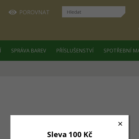
POROVNAT
Í
SPRÁVA BAREV
PŘÍSLUŠENSTVÍ
SPOTŘEBNÍ M
Sleva 100 Kč