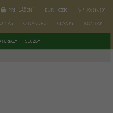
PŘIHLÁŠENÍ
EUR
CZK
Košík [0]
O NÁS
O NÁKUPU
ČLÁNKY
KONTAKT
ATERIÁLY
SLUŽBY