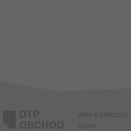
JSME K DISPOZICI
ČLÁNKY