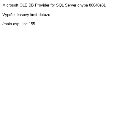
Microsoft OLE DB Provider for SQL Server
chyba 80040e31'
Vypršel èasový limit dotazu.
/main.asp
, line 155