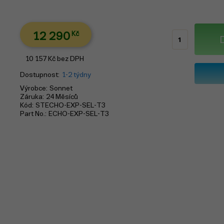
12 290
Kč
10 157
Kč
bez DPH
Dostupnost
1-2 týdny
Výrobce
Sonnet
Záruka
24 Měsíců
Kód
STECHO-EXP-SEL-T3
Part No.
ECHO-EXP-SEL-T3