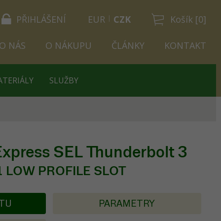
PŘIHLÁŠENÍ
EUR
CZK
Košík [0]
O NÁS
O NÁKUPU
ČLÁNKY
KONTAKT
ATERIÁLY
SLUŽBY
xpress SEL Thunderbolt 3
 1 LOW PROFILE SLOT
KTU
PARAMETRY