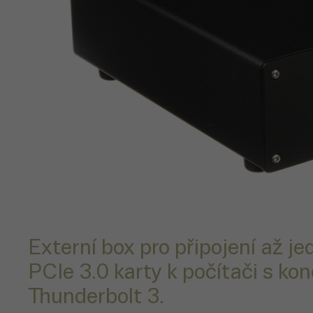
Externí box pro připojení až je
PCIe 3.0 karty k počítači s ko
Thunderbolt 3.