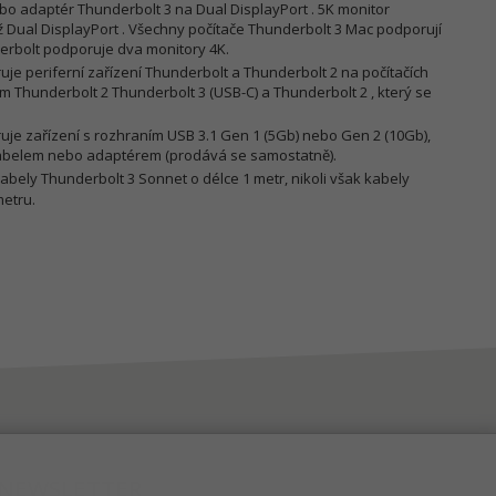
o adaptér Thunderbolt 3 na Dual DisplayPort . 5K monitor
 Dual DisplayPort . Všechny počítače Thunderbolt 3 Mac podporují
erbolt podporuje dva monitory 4K.
je periferní zařízení Thunderbolt a Thunderbolt 2 na počítačích
m Thunderbolt 2 Thunderbolt 3 (USB-C) a Thunderbolt 2 , který se
je zařízení s rozhraním USB 3.1 Gen 1 (5Gb) nebo Gen 2 (10Gb),
abelem nebo adaptérem (prodává se samostatně).
abely Thunderbolt 3 Sonnet o délce 1 metr, nikoli však kabely
metru.
NEWSLETTER