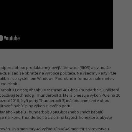
odporu tohoto produktu nejnovější firmware (BIOS) a ovladače
aktualizaci se obraťte na výrobce počítače. Ne všechny karty PCIe
patibilní se systémem Windows. Podrobné informace naleznete v
underbolt ..
rbolt 3 Edition) obsahuje rozhraní 40 Gbps Thunderbolt 3, některé
oužívají technologii Thunderbolt 3, která omezuje výkon PCIe na 20
ozdní 2016, čtyři porty Thunderbolt 3) má toto omezení v obou
ároveň nabízí plný výkon z levého portu.
daného kabelu Thunderbolt 3 (40Gbps) nebo jiných kabelů
se na ikonu Thunderbolt a číslo 3 na krytech konektorů, abyste
ován. Dva monitory 4K vyžadují buď 4K monitor s vícevrstvou