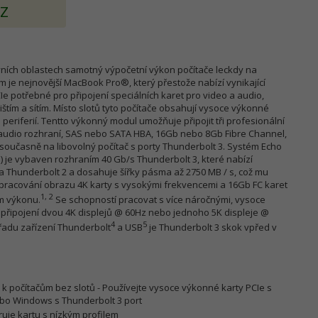
AZ
ivních oblastech samotný výpočetní výkon počítače leckdy na
 je nejnovější MacBook Pro®, který přestože nabízí vynikající
CIe potřebné pro připojení speciálních karet pro video a audio,
ištím a sítím. Místo slotů tyto počítače obsahují vysoce výkonné
eriferií. Tentto výkonný modul umožňuje připojit tři profesionální
, audio rozhraní, SAS nebo SATA HBA, 16Gb nebo 8Gb Fibre Channel,
- současně na libovolný počítač s porty Thunderbolt 3. Systém Echo
on) je vybaven rozhraním 40 Gb/s Thunderbolt 3, které nabízí
 Thunderbolt 2 a dosahuje šířky pásma až 2750 MB / s, což mu
racování obrazu 4K karty s vysokými frekvencemi a 16Gb FC karet
1, 2
m výkonu.
Se schopností pracovat s více náročnými, vysoce
připojení dvou 4K displejů @ 60Hz nebo jednoho 5K displeje @
4
5
řadu zařízení Thunderbolt
a USB
je Thunderbolt 3 skok vpřed v
tu k počítačům bez slotů - Používejte vysoce výkonné karty PCIe s
bo Windows s Thunderbolt 3 port
ruje kartu s nízkým profilem