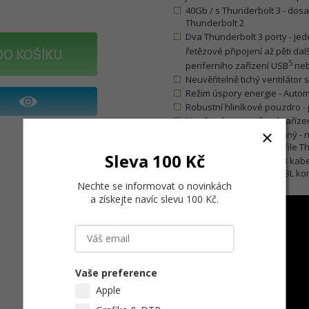
40Gb / s Thunderbolt 3 - dos
Thunderbolt 2
Dva Thunderbolt 3 porty - jede
řetězové připojení až pěti dal
DO KOŠÍKU
5
periferního zařízení USB
neb
Neuvěřitelně tichý ventilátor 
Režim úspory energie - Automa
Robustní hliníkové pouzdro -
Napájení pro periferní zaříze
Malý balíček, plně výkonný - 
nejpopulárnější low-profile T
Sleva 100 Kč
Obsahuje Thunderbolt 3 kabe
(40Gbps) a ThunderLok 3L ko
Nechte se informovat o novinkách
a získejte navíc slevu 100 Kč
.
Vaše preference
Apple