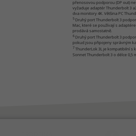
přenosovou podporou (DP out) neb
vyžaduje adaptér Thunderbolt 3 až
dva monitory 4K. Většina PC Thund
5
Druhý port Thunderbolt 3 podporu
Mac, které se používají s adaptére
prodává samostatně.
6
Druhý port Thunderbolt 3 podporu
pokud jsou připojeny správným k
7
ThunderLok 3L je kompatibilní s k
Sonnet Thunderbolt 3 o délce 0,5 
PRODEJNA