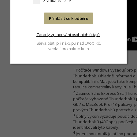
Grafika & DTP
Přihlásit se k odběru
Zásady zpracování osobních údajů
.
Sleva platí při nákupu nad 1500 Kč.
Neplatí pro nákup knih.
Technické poznámky
1
Počítače Windows vyžadují pro p
Thunderbolt. Ohledně informací o 
kompatibilní s Mac jsou také kom
tabulce kompatibility karty PCIe Th
2
Zatímco Echo Express SEL (Thunde
počítače vybavené Thunderbolt 3 p
Gb / s. MacBook Pro (13-palcový, p
pravých Thunderbolt 3 portech a z
3
Úplný výkon vyžaduje použití do
Thunderbolt 3 (40Gbps); podívejte 
identifikovali tyto kabely.
4
Jeden monitor 4K je přímo podpor