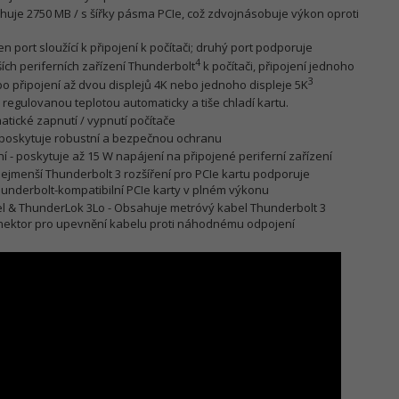
ahuje 2750 MB / s šířky pásma PCIe, což zdvojnásobuje výkon oproti
n port sloužící k připojení k počítači; druhý port podporuje
4
ších periferních zařízení Thunderbolt
k počítači, připojení jednoho
3
o připojení až dvou displejů 4K nebo jednoho displeje 5K
s regulovanou teplotou automaticky a tiše chladí kartu.
tické zapnutí / vypnutí počítače
 poskytuje robustní a bezpečnou ochranu
ní - poskytuje až 15 W napájení na připojené periferní zařízení
nejmenší Thunderbolt 3 rozšíření pro PCIe kartu podporuje
hunderbolt-kompatibilní PCIe karty v plném výkonu
l & ThunderLok 3Lo - Obsahuje metróvý kabel Thunderbolt 3
nektor pro upevnění kabelu proti náhodnému odpojení