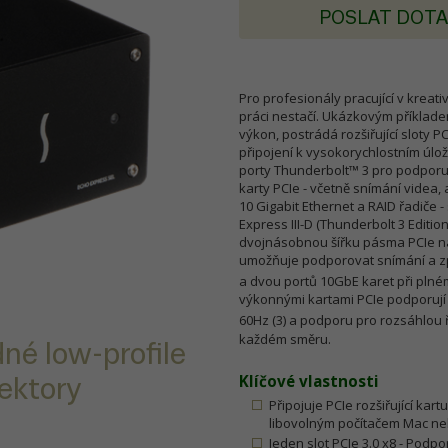
POSLAT DOT
Pro profesionály pracující v kreat
práci nestačí. Ukázkovým příkladem
výkon, postrádá rozšiřující sloty P
připojení k vysokorychlostním úlož
porty Thunderbolt™ 3 pro podporu p
karty PCIe - včetně snímání videa
10 Gigabit Ethernet a RAID řadiče 
Express III-D (Thunderbolt 3 Editi
dvojnásobnou šířku pásma PCIe na
umožňuje podporovat snímání a zp
a dvou portů 10GbE karet při plné
výkonnými kartami PCIe podporují 
60Hz (3) a podporu pro rozsáhlou 
každém směru.
dné low-profile
Klíčové vlastnosti
nektory
Připojuje PCIe rozšiřující kar
libovolným počítačem Mac ne
Jeden slot PCIe 3.0 x8 - Podpo