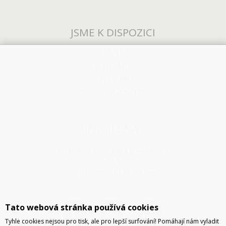
JSME K DISPOZICI
ČLÁNKY
KONTAKT
O NÁKUPU
SPRÁVA COOKIES
PRODEJNA
Thámova 32, Praha 8
MAPA
233 355 585
obchod@dtpobchod.cz
Tato webová stránka používá cookies
Tyhle cookies nejsou pro tisk, ale pro lepší surfování! Pomáhají nám vyladit