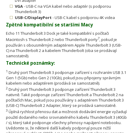
DVI adaptér
VGA
- USB-C na VGA kabel nebo adaptér (s podporou
Thunderbolt 3)
USB-C/DisplayPort
- USB-C kabel s podporou 4K videa
Zpětně kompatibilní se staršími Macy
Echo 11 Thunderbolt 3 Dock je také kompatibilní s počítači
7
Macintosh s Thunderbolt 2 nebo Thunderbolt porty
, pokud je
používán s obousměrným adaptérem Apple Thunderbolt 3 (USB-
C) na Thunderbolt 2 a kabelem Thunderbolt (oba se prodávají
samostatně).
Technické poznámky:
1
Druhý port Thunderbolt 3 podporuje zařízení s rozhraním USB 3.1
Gen 1 (5Gb) nebo Gen 2 (10Gb), pokud jsou připojeny správným
kabelem nebo adaptérem (prodává se samostatně).
2
Druhý port Thunderbolt 3 podporuje zařízení Thunderbolt 3
nativně. Také podporuje zařízení Thunderbolt a Thunderbolt 2 na
počítačích Mac, pokud jsou používány s adaptérem Thunderbolt 3
(USB-C) Thunderbolt 2 Adapter, který se prodává samostatně.
3
Úplná rychlost přenosu dat a možnosti dodávání energie vyžadují
použití dodaného nebo srovnatelného kabelu Thunderbolt 3 (40Gb
/ s), který také podporuje všechny přenosy napájení notebooku.
Uvědomte si, že některé další kabely podporují pouze nižší