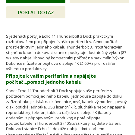
POSLAT DOTAZ
S jedenácti porty je Echo 11 Thunderbolt 3 Dock praktickým
rozbočovačem pro připojení vašich periferií k vašemu počítači
prostřednictvím jediného kabelu Thunderbolt 3. Prostřednictvím
stejného kabelu dokovací stanice poskytuje dostatečný výkon (87
W), aby nabíjel libovolný kompatibilní počítač na maximální výkon.
Dokonce můžete připojit dva displeje 4K @ 60Hz pro rozšíření
výhledu a produktivity!
Připojte k vašim periferiím a napájejte
počítač...pomocí jednoho kabelu
Sonet Echo 11 Thunderbolt 3 Dock spojuje vaše periferie s
počítačem pomocí jediného kabelu. Jednoduše zapojte do doku
zařízení jako je tiskárna, klávesnice, myš, kabelový modem, pevný
disk, optická jednotka, USB licenční klíč, sluchátka nebo napájené
reproduktory, telefon, tablet a (až) dva displeje 4K (kabely
dodanými s připojovanými produkty) a poté připojte
počítač kabelem Thunderbolt 3 (40Gb/s), který najdete v balení.
Dokovací stanice Echo 11 dokáže nabíjet tímto kablem
5