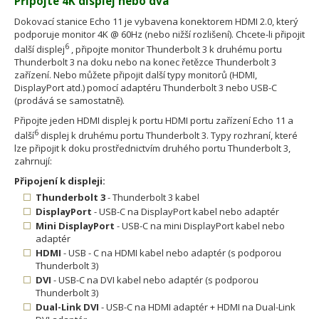
Připojte 4K displej nebo dva
Dokovací stanice Echo 11 je vybavena konektorem HDMI 2.0, který
podporuje monitor 4K @ 60Hz (nebo nižší rozlišení). Chcete-li připojit
6
další displej
, připojte monitor Thunderbolt 3 k druhému portu
Thunderbolt 3 na doku nebo na konec řetězce Thunderbolt 3
zařízení. Nebo můžete připojit další typy monitorů (HDMI,
DisplayPort atd.) pomocí adaptéru Thunderbolt 3 nebo USB-C
(prodává se samostatně).
Připojte jeden HDMI displej k portu HDMI portu zařízení Echo 11 a
6
další
displej k druhému portu Thunderbolt 3. Typy rozhraní, které
lze připojit k doku prostřednictvím druhého portu Thunderbolt 3,
zahrnují:
Připojení k displeji:
Thunderbolt 3
- Thunderbolt 3 kabel
DisplayPort
- USB-C na DisplayPort kabel nebo adaptér
Mini DisplayPort
- USB-C na mini DisplayPort kabel nebo
adaptér
HDMI
- USB - C na HDMI kabel nebo adaptér (s podporou
Thunderbolt 3)
DVI
- USB-C na DVI kabel nebo adaptér (s podporou
Thunderbolt 3)
Dual-Link DVI
- USB-C na HDMI adaptér + HDMI na Dual-Link