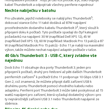
i kompatibilní počítače
. Když je čas vzít počítač a jít, stačí odpojit
kabel Thunderbolt a odpojit tak všechny periferie najednou!
Nechte nabíječku v batohu
5
Pro uživatele, jejichž notebooky se nabíjí přes Thunderbolt
,
dokovací stanice Echo 11 také dodává až 87W napájení
3
prostřednictvím dodaného kabelu Thunderbolt 3
, který slouží k
připojení doku k počítači. Tyto počítače spadají do čtyř kategorií
požadavků na napájení: 30 W (například Dell XPS 12), 45 W
(například Dell XPS 13), 60 W (například: MacBook Pro 13 palců) a 87
W (například MacBook Pro 15 palců) - Echo 11 je nabíjí na maximální
výkon, takže můžete nechat napájecí adaptér počítače v tašce.
40 Gb/s Thunderbolt 3 - USB-C, který zvládne vše
najednou
Dock Echo 11 obsahuje dva porty Thunderbolt 3; jeden pro
připojení k počítači, druhý pro řetězení až pěti dalších Thunderbolt
1
periferních zařízení
k počítači! Echo 11 podporuje 10 Gbps USB 3.1
Gen 2, což znamená, že můžete připojit další zařízení USB k
druhému portu Thunderbolt pomocí vhodného kabelu nebo
adaptéru. Periferní port Thunderbolt 3 může také poskytnout až 15
wattů napájení pro zařízení, která vyžadují dodatečný výkon i pro
ty nejnáročnější zařízení USB 3.1 nebo Thunderbolt napájené ze
sběrnice.