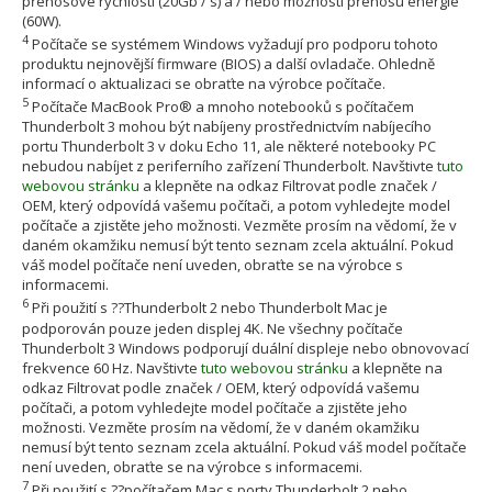
přenosové rychlosti (20Gb / s) a / nebo možnosti přenosu energie
(60W).
4
Počítače se systémem Windows vyžadují pro podporu tohoto
produktu nejnovější firmware (BIOS) a další ovladače. Ohledně
informací o aktualizaci se obraťte na výrobce počítače.
5
Počítače MacBook Pro® a mnoho notebooků s počítačem
Thunderbolt 3 mohou být nabíjeny prostřednictvím nabíjecího
portu Thunderbolt 3 v doku Echo 11, ale některé notebooky PC
nebudou nabíjet z periferního zařízení Thunderbolt. Navštivte
tuto
webovou stránku
a klepněte na odkaz Filtrovat podle značek /
OEM, který odpovídá vašemu počítači, a potom vyhledejte model
počítače a zjistěte jeho možnosti. Vezměte prosím na vědomí, že v
daném okamžiku nemusí být tento seznam zcela aktuální. Pokud
váš model počítače není uveden, obraťte se na výrobce s
informacemi.
6
Při použití s ??Thunderbolt 2 nebo Thunderbolt Mac je
podporován pouze jeden displej 4K. Ne všechny počítače
Thunderbolt 3 Windows podporují duální displeje nebo obnovovací
frekvence 60 Hz. Navštivte
tuto webovou stránku
a klepněte na
odkaz Filtrovat podle značek / OEM, který odpovídá vašemu
počítači, a potom vyhledejte model počítače a zjistěte jeho
možnosti. Vezměte prosím na vědomí, že v daném okamžiku
nemusí být tento seznam zcela aktuální. Pokud váš model počítače
není uveden, obraťte se na výrobce s informacemi.
7
Při použití s ??počítačem Mac s porty Thunderbolt 2 nebo