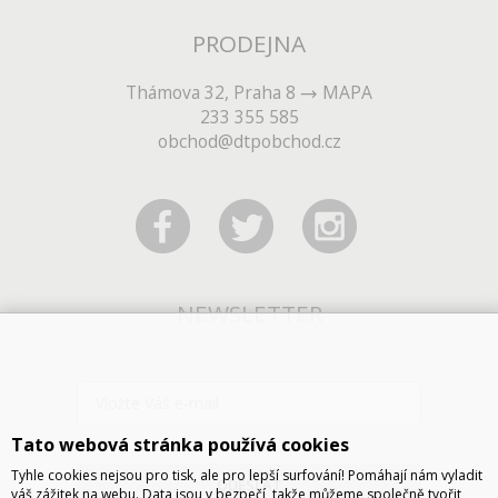
PRODEJNA
Thámova 32, Praha 8
MAPA
233 355 585
obchod@dtpobchod.cz
NEWSLETTER
Tato webová stránka používá cookies
Tyhle cookies nejsou pro tisk, ale pro lepší surfování! Pomáhají nám vyladit
ODESLAT
váš zážitek na webu. Data jsou v bezpečí, takže můžeme společně tvořit