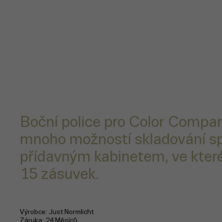
Boční police pro Color Compan
mnoho možností skladování sp
přídavným kabinetem, ve kte
15 zásuvek.
Výrobce
Just Normlicht
Záruka
24 Měsíců