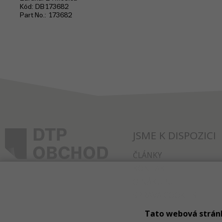
Kód
DB173682
Part No.
173682
JSME K DISPOZICI
ČLÁNKY
KONTAKT
O NÁKUPU
SPRÁVA COOKIES
Tato webová strán