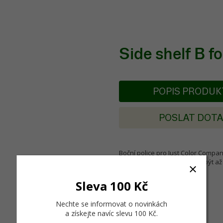
Side shelf B 
POPIS PRODU
POSLAT DOT
Boční police pro Just Color Compa
kabinetem, ve kterém může být až
Sleva 100 Kč
Nechte se informovat o novinkách
a získejte navíc slevu 100 Kč
.