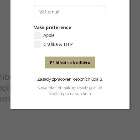
Vaše preference
Apple
Grafika & DTP
Přihlásit se k odběru
ion poskytují
Zásady zpracování osobních údajů
.
olu s
Sleva platí při nákupu nad 1500 Kč.
Neplatí pro nákup knih.
rém může být až