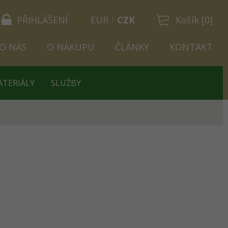
PŘIHLÁŠENÍ
EUR
CZK
Košík [0]
O NÁS
O NÁKUPU
ČLÁNKY
KONTAKT
ATERIÁLY
SLUŽBY