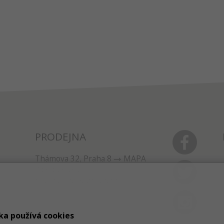
PRODEJNA
Thámova 32, Praha 8
MAPA
233 355 585
obchod@dtpobchod.cz
ka používá cookies