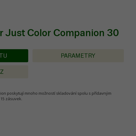
for Just Color Companion 30
KTU
PARAMETRY
AZ
nion poskytují mnoho možností skladování spolu s přídavným
 15 zásuvek.