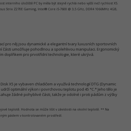
t interního úložiště PC by měla být stejně rychlá nebo vyšší než rychlost X5.
Asus Strix Z270E Gaming, Intel® Core i5-7600 @ 3,5 GHz, DDR4 1066MHz 4GB,
irací pro něj jsou dynamické a elegantní tvary luxusních sportovních
í části umožňuje pohodlnou a spolehlivou manipulaci. Ergonomický
ním doplňkem pro prvotřídní technologie, které ukrývá.
 Disk X5 je vybaven chladičem a využívá technologií DTG (Dynamic
udrží optimální výkon i povrchovou teplotu pod 45 °C.* Jeho tělo je
ahuje žádné pohyblivé části, takže je odolné i proti pádům z výšky
jové teplotě. Hodnota se může lišit v závislosti na okolní teplotě. ** Na
volným pádem v kontrolovaném prostředí.