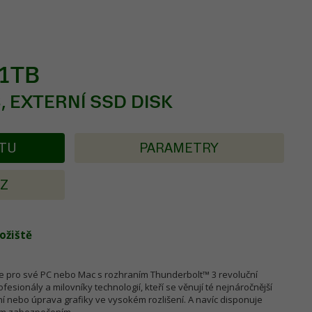
 1TB
, EXTERNÍ SSD DISK
KTU
PARAMETRY
AZ
ožiště
žijte pro své PC nebo Mac s rozhraním Thunderbolt™ 3 revoluční
ofesionály a milovníky technologií, kteří se věnují té nejnáročnější
ní nebo úprava grafiky ve vysokém rozlišení. A navíc disponuje