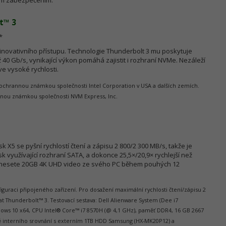
vým zabezpečením.
t™ 3
*
 inovativního přístupu. Technologie Thunderbolt 3 mu poskytuje
40 Gb/s, vynikající výkon pomáhá zajistit i rozhraní NVMe. Nezáleží
e vysoké rychlosti.
 ochrannou známkou společnosti Intel Corporation v USA a dalších zemích.
nnou známkou společnosti NVM Express, Inc.
sk X5 se pyšní rychlostí čtení a zápisu 2 800/2 300 MB/s, takže je
sk využívající rozhraní SATA, a dokonce 25,5×/20,9× rychlejší než
řenesete 20GB 4K UHD video ze svého PC během pouhých 12
nfiguraci připojeného zařízení. Pro dosažení maximální rychlosti čtení/zápisu 2
t Thunderbolt™ 3. Testovací sestava: Dell Alienware System (Dee i7
dows 10 x64, CPU Intel® Core™ i7 8570H (@ 4,1 GHz), paměť DDR4, 16 GB 2667
dě interního srovnání s externím 1TB HDD Samsung (HX-MK20P12) a