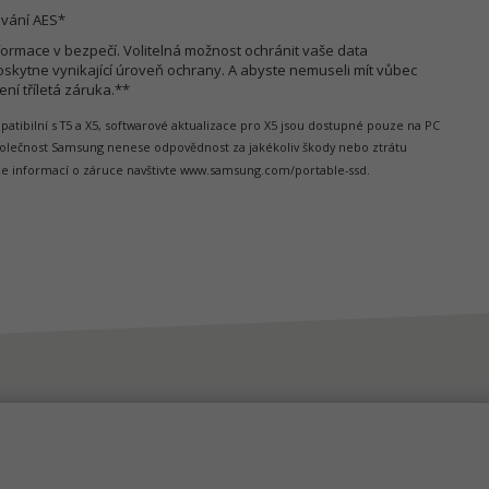
ování AES*
formace v bezpečí. Volitelná možnost ochránit vaše data
skytne vynikající úroveň ochrany. A abyste nemuseli mít vůbec
ní tříletá záruka.**
tibilní s T5 a X5, softwarové aktualizace pro X5 jsou dostupné pouze na PC
lečnost Samsung nenese odpovědnost za jakékoliv škody nebo ztrátu
ce informací o záruce navštivte www.samsung.com/portable-ssd.
NEWSLETTER