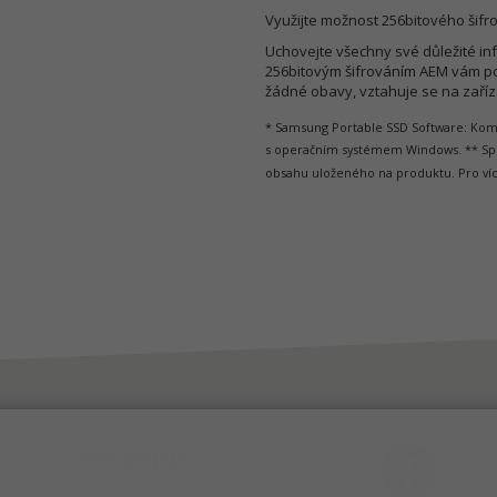
Využijte možnost 256bitového šifr
Uchovejte všechny své důležité in
256bitovým šifrováním AEM vám po
žádné obavy, vztahuje se na zaříze
* Samsung Portable SSD Software: Kompa
s operačním systémem Windows. ** Spo
obsahu uloženého na produktu. Pro ví
PRODEJNA