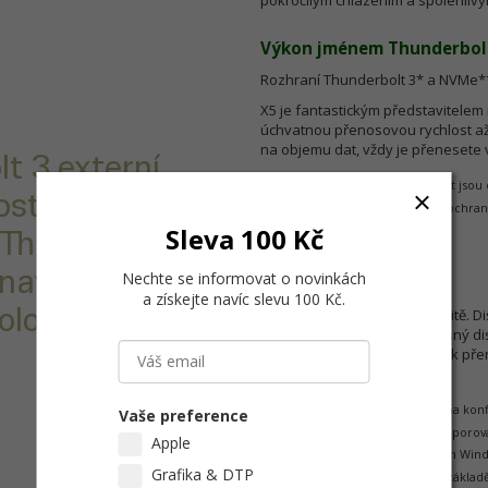
pokročilým chlazením a spolehli
Výkon jménem Thunderbol
Rozhraní Thunderbolt 3* a NVMe*
X5 je fantastickým představitelem
úchvatnou přenosovou rychlost až 
na objemu dat, vždy je přenesete v
t 3 externí
* Thunderbolt a logo Thunderbolt jsou
ost. Využijte pro
** Design loga NVM Express® je ochra
Sleva 100 Kč
 Thunderbolt™
Už vás nic nezpomalí
 navržený pro
Nechte se informovat o novinkách
Rychlost přenosu dat
a získejte navíc slevu 100 Kč
.
logií.
Věnujte více času své kreativitě. Di
5,2×/4,5× rychlejší než přenosný di
externí pevný disk.* Na X5 tak p
sekund.**
* Výkon se může lišit v závislosti na ko
Vaše preference
800/2 300 MB/s musí zařízení podporova
Apple
Alienware 17 R5), operační systém Win
Grafika & DTP
MHz, BM Tool - CDM 5.1.2. ** Na zákla