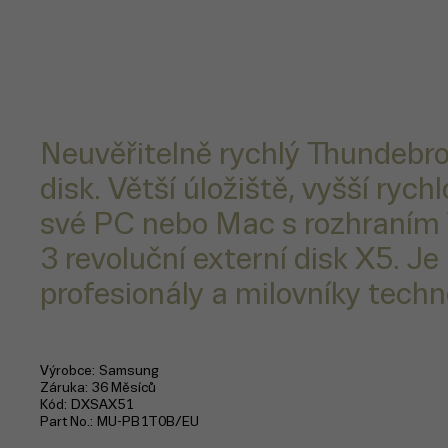
Neuvěřitelně rychlý Thundebrol
disk. Větší úložiště, vyšší rychl
své PC nebo Mac s rozhraním
3 revoluční externí disk X5. Je
profesionály a milovníky techno
Výrobce
Samsung
Záruka
36 Měsíců
Kód
DXSAX51
Part No.
MU-PB1T0B/EU