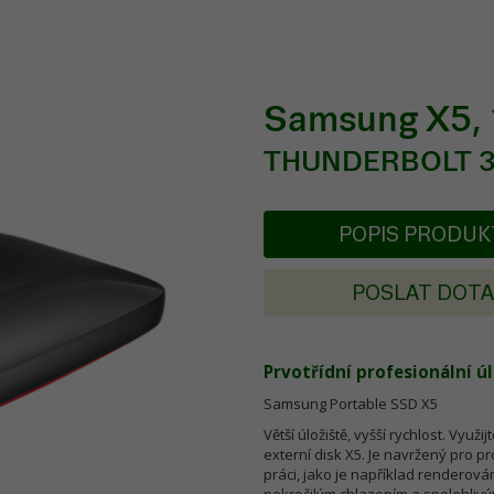
Samsung X5,
THUNDERBOLT 3
POPIS PRODU
POSLAT DOT
Prvotřídní profesionální úl
Samsung Portable SSD X5
Větší úložiště, vyšší rychlost. Vyu
externí disk X5. Je navržený pro pr
práci, jako je například renderová