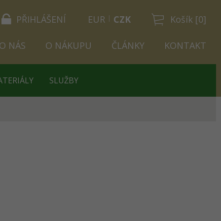
PŘIHLÁŠENÍ
EUR
CZK
Košík [0]
O NÁS
O NÁKUPU
ČLÁNKY
KONTAKT
ATERIÁLY
SLUŽBY