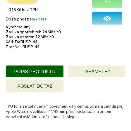
315
Kč
bez DPH
Dostupnost
Na dotaz
Výrobce
Jiný
Záruka spotřebitel
24 Měsíců
Záruka ostatní
12 Měsíců
Kód
DXRHSP-44
Part No.
RHSP-44
POPIS PRODUKTU
PARAMETRY
POSLAT DOTAZ
TPU folie se zakřiveným povrchem, díky čemuž ochrání celý displej
Apple Watch s velikostí 44/45 mm před poškrábání a přitom
neovlivní ovládání ani čitelnost displeje.