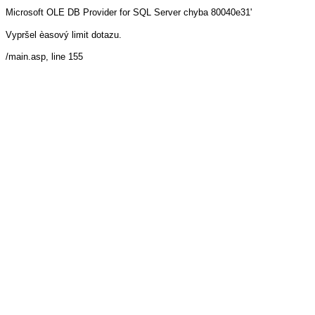
Microsoft OLE DB Provider for SQL Server
chyba 80040e31'
Vypršel èasový limit dotazu.
/main.asp
, line 155