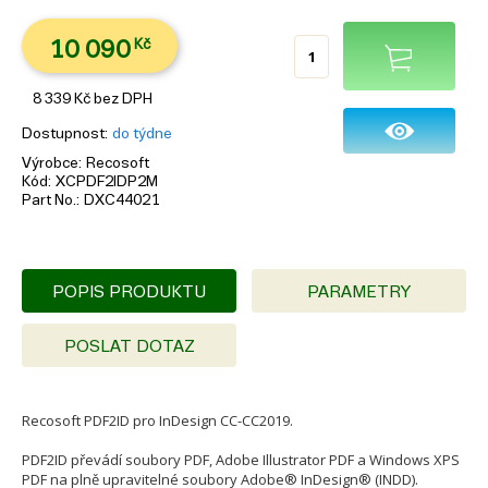
10 090
Kč
8 339
Kč
bez DPH
Dostupnost
do týdne
Výrobce
Recosoft
Kód
XCPDF2IDP2M
Part No.
DXC44021
POPIS PRODUKTU
PARAMETRY
POSLAT DOTAZ
Recosoft PDF2ID pro InDesign CC-CC2019.
PDF2ID převádí soubory PDF, Adobe Illustrator PDF a Windows XPS
PDF na plně upravitelné soubory Adobe® InDesign® (INDD).