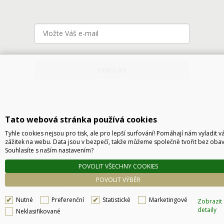
ODESLAT
Tato webová stránka používá cookies
Tyhle cookies nejsou pro tisk, ale pro lepší surfování! Pomáhají nám vyladit v
zážitek na webu. Data jsou v bezpečí, takže můžeme společně tvořit bez obav
Souhlasíte s naším nastavením?
Technické řešení © 2026
CyberSoft s.r.o.
POVOLIT VŠECHNY COOKIES
Podle zákona o evidenci tržeb je prodávající povinen vystavit kupujícímu účtenku. Zároveň
POVOLIT VÝBĚR
je povinen zaevidovat přijatou tržbu u správce daně online, v případě technického
výpadku pak nejpozději do 48 hodin.
Nutné
Preferenční
Statistické
Marketingové
Zobrazit
detaily
Neklasifikované