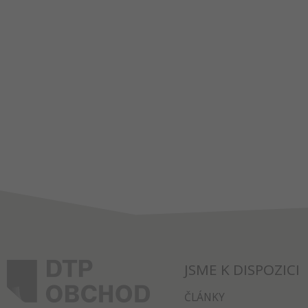
JSME K DISPOZICI
ČLÁNKY