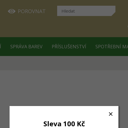
POROVNAT
Í
SPRÁVA BAREV
PŘÍSLUŠENSTVÍ
SPOTŘEBNÍ M
Sleva 100 Kč