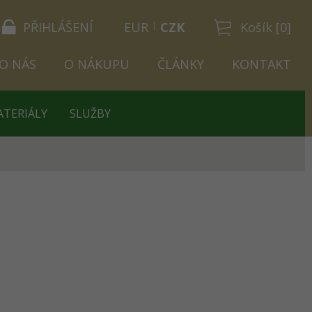
PŘIHLÁŠENÍ
EUR
CZK
Košík [0]
O NÁS
O NÁKUPU
ČLÁNKY
KONTAKT
ATERIÁLY
SLUŽBY