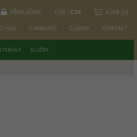
PŘIHLÁŠENÍ
EUR
CZK
Košík [0]
O NÁS
O NÁKUPU
ČLÁNKY
KONTAKT
ATERIÁLY
SLUŽBY