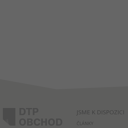
JSME K DISPOZICI
ČLÁNKY