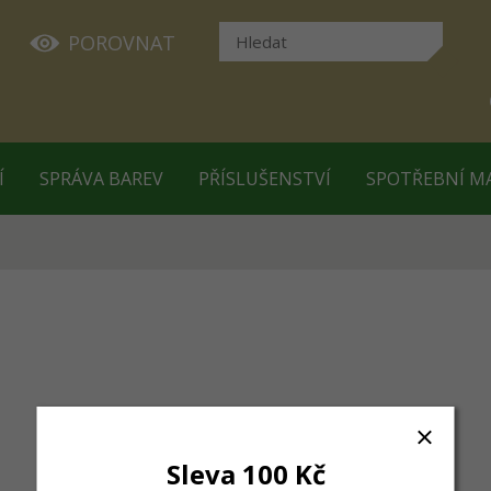
POROVNAT
Í
SPRÁVA BAREV
PŘÍSLUŠENSTVÍ
SPOTŘEBNÍ M
Sleva 100 Kč