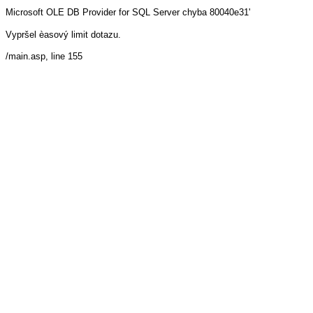
Microsoft OLE DB Provider for SQL Server
chyba 80040e31'
Vypršel èasový limit dotazu.
/main.asp
, line 155