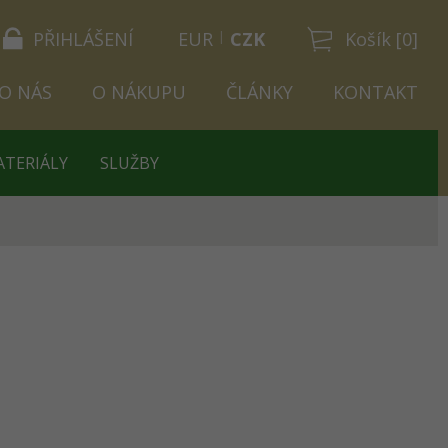
PŘIHLÁŠENÍ
EUR
CZK
Košík [0]
O NÁS
O NÁKUPU
ČLÁNKY
KONTAKT
ATERIÁLY
SLUŽBY