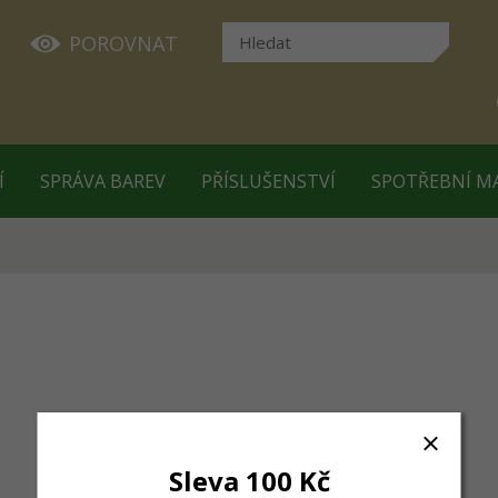
POROVNAT
Í
SPRÁVA BAREV
PŘÍSLUŠENSTVÍ
SPOTŘEBNÍ M
Sleva 100 Kč