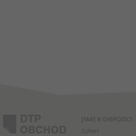
JSME K DISPOZICI
ČLÁNKY