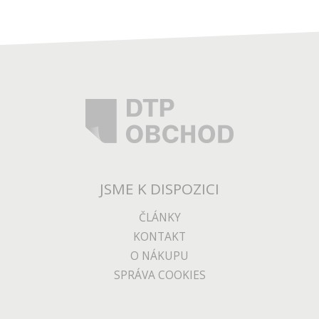
SHOW
ROOM
7 220
Kč
PANTONE COLOR BRIDGE
Uncoated
Pro vizuální porovnání Pantone barvy a její
nejbližší CMYK interpretace
JSME K DISPOZICI
do týdne
DO KOŠÍKU
ČLÁNKY
KONTAKT
O NÁKUPU
SPRÁVA COOKIES