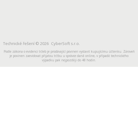
Technické řešení © 2026
CyberSoft s.r.o.
Podle zákona o evidenci tržeb je prodávající povinen vystavit kupujícímu účtenku. Zároveň
je povinen zaevidovat přijatou tržbu u správce daně online, v případě technického
výpadku pak nejpozději do 48 hodin.