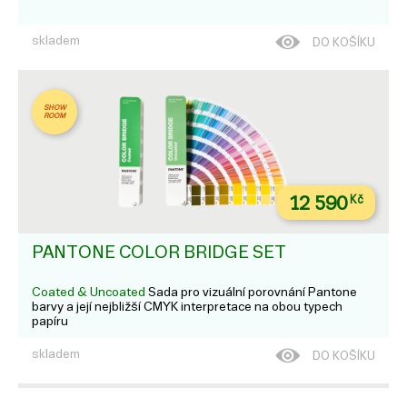
skladem
DO KOŠÍKU
SHOW
ROOM
12 590
Kč
PANTONE COLOR BRIDGE SET
Coated & Uncoated
Sada pro vizuální porovnání Pantone
barvy a její nejbližší CMYK interpretace na obou typech
papíru
skladem
DO KOŠÍKU