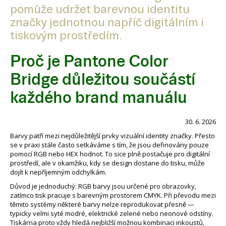
pomůže udržet barevnou identitu
značky jednotnou napříč digitálním i
tiskovým prostředím.
Proč je Pantone Color
Bridge důležitou součástí
každého brand manuálu
30. 6. 2026
Barvy patří mezi nejdůležitější prvky vizuální identity značky. Přesto
se v praxi stále často setkáváme s tím, že jsou definovány pouze
pomocí RGB nebo HEX hodnot. To sice plně postačuje pro digitální
prostředí, ale v okamžiku, kdy se design dostane do tisku, může
dojít k nepříjemným odchylkám.
Důvod je jednoduchý: RGB barvy jsou určené pro obrazovky,
zatímco tisk pracuje s barevným prostorem CMYK. Při převodu mezi
těmito systémy některé barvy nelze reprodukovat přesně —
typicky velmi syté modré, elektrické zelené nebo neonové odstíny.
Tiskárna proto vždy hledá nejbližší možnou kombinaci inkoustů,