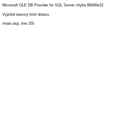
Microsoft OLE DB Provider for SQL Server
chyba 80040e31'
Vypršel èasový limit dotazu.
/main.asp
, line 155