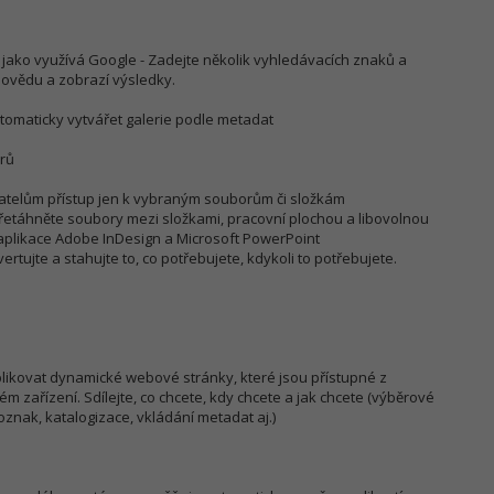
 jako využívá Google - Zadejte několik vyhledávacích znaků a
povědu a zobrazí výsledky.
automaticky vytvářet galerie podle metadat
orů
vatelům přístup jen k vybraným souborům či složkám
přetáhněte soubory mezi složkami, pracovní plochou a libovolnou
aplikace Adobe InDesign a Microsoft PowerPoint
rtujte a stahujte to, co potřebujete, kdykoli to potřebujete.
likovat dynamické webové stránky, které jsou přístupné z
m zařízení. Sdílejte, co chcete, kdy chcete a jak chcete (výběrové
oznak, katalogizace, vkládání metadat aj.)