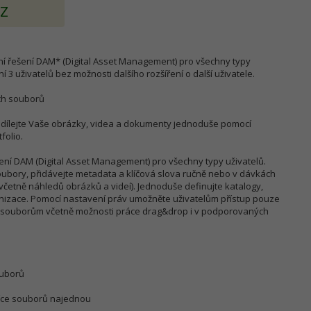
AZ
dní řešení DAM* (Digital Asset Management) pro všechny typy
í 3 uživatelů bez možnosti dalšího rozšíření o další uživatele.
ích souborů
a sdílejte Vaše obrázky, videa a dokumenty jednoduše pomocí
folio.
šení DAM (Digital Asset Management) pro všechny typy uživatelů.
oubory, přidávejte metadata a klíčová slova ručně nebo v dávkách
včetně náhledů obrázků a videí). Jednoduše definujte katalogy,
anizace. Pomocí nastavení práv umožněte uživatelům přístup pouze
i souborům včetně možnosti práce drag&drop i v podporovaných
ouborů
 více souborů najednou