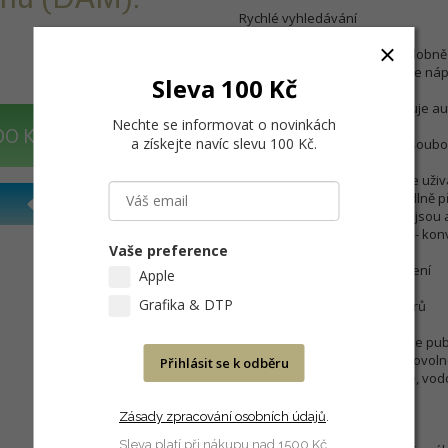
Rychlé vyhledávání
• Prediktivní vyhledávání podobně
Portfolio automaticky nabídne ná
Sleva 100 Kč
• Náhledy souborů
• Inteligentní galerie - umožňuje 
Nechte se informovat o novinkách
DO KOŠÍKU
a získejte navíc slevu 100 Kč
.
Inteligentní sdílení a užívání soub
• Správa uživatelů - umožněte uži
• Drag & Drop přístup - pohodlně 
podporovanou aplikací, jako jsou 
• Změna souborů On-The-Fly - konve
Vaše preference
Moduly, konfigurace & rozšíření
Apple
Grafika & DTP
Zjednodušené sdílení souborů
Portfolio NetPublish umožňuje pub
libovolného prohlížeče na libovolné
Přihlásit se k odběru
sdílení, automatická expirace, vod
Maximalizace propustnosti
Zásady zpracování osobních údajů
.
Sleva platí při nákupu nad 1500 Kč.