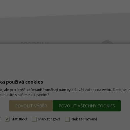
PRODEJNA
Thámova 32, Praha 8
MAPA
233 355 585
obchod@dtpobchod.cz
ka používá cookies
sk, ale pro lepší surfování! Pomáhají nám vyladit váš zážitek na webu. Data jso
Souhlasíte s naším nastavením?
POVOLIT VÝBĚR
POVOLIT VŠECHNY COOKIES
í
Statistické
Marketingové
Neklasifikované