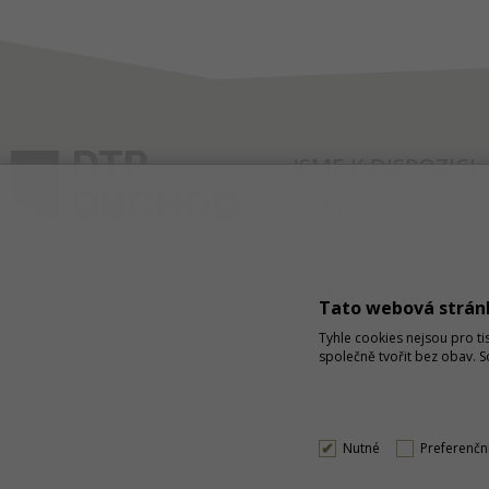
JSME K DISPOZICI
ČLÁNKY
KONTAKT
O NÁKUPU
SPRÁVA COOKIES
Tato webová strán
Tyhle cookies nejsou pro ti
společně tvořit bez obav. 
Nutné
Preferenčn