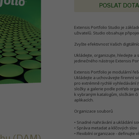
POSLAT DOT
Extensis Portfolio Studio je zákla
uživatelů. Studio obsahuje připojen
Zvyšte efektivnost Vašich digitáln
Ukládejte, organizujte, hledejte 
jedinečného nástroje Extensis Port
Extensis Portfolio je modulární ře
Ukládejte a uchovávejte firemní s
pro extrémně rychlé vyhledávání (
složky a galerie podle potřeb org
k vybraným katalogům, složkám č
aplikacích.
Organizace souborů
• Snadné nahrávání a ukládání s
• Správa metadat a klíčových slov
• Flexibilní organizace - definujte
ahu (DAM).