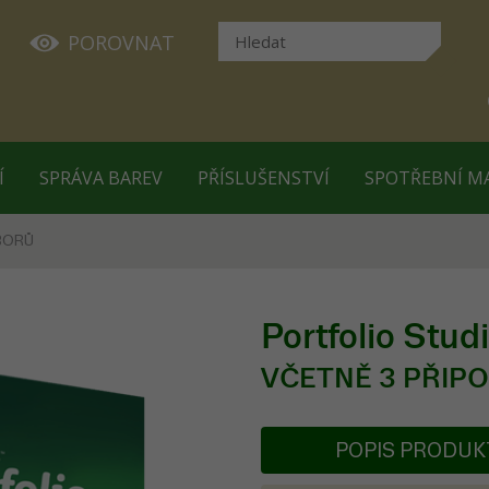
POROVNAT
Í
SPRÁVA BAREV
PŘÍSLUŠENSTVÍ
SPOTŘEBNÍ M
BORŮ
Portfolio Stu
VČETNĚ 3 PŘIPO
POPIS PRODU