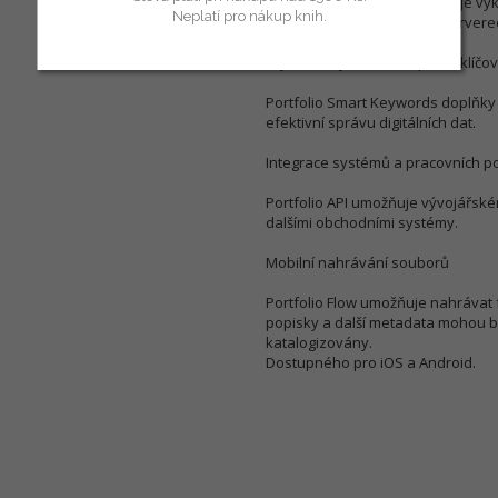
Portfolio Media Engine zvýšuje v
Neplatí pro nákup knih.
překódování videí na více server
Zrychlení vyhledávání podle klíčov
Portfolio Smart Keywords doplňky v
efektivní správu digitálních dat.
Integrace systémů a pracovních p
Portfolio API umožňuje vývojářském
dalšími obchodními systémy.
Mobilní nahrávání souborů
Portfolio Flow umožňuje nahrávat f
popisky a další metadata mohou bý
katalogizovány.
Dostupného pro iOS a Android.