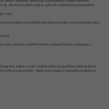
ýkon celého systému, umožňuje automatickou změnu velikostí,
ech aj., aby bylo možné snadno vyhovět souběžným požadavkům.
ých slov
ýrazně snižují ruční přidělování klíčových slov, což je základem pro
ostupů
u týmu snadno rozšířit Portfolio o vlastní funkce a integraci s
otografie, videa a zvuk z mobilu přímo do portfolia. Klíčová slova,
t tvořena i na cestách - takže jsou soubory okamžitě označeny a