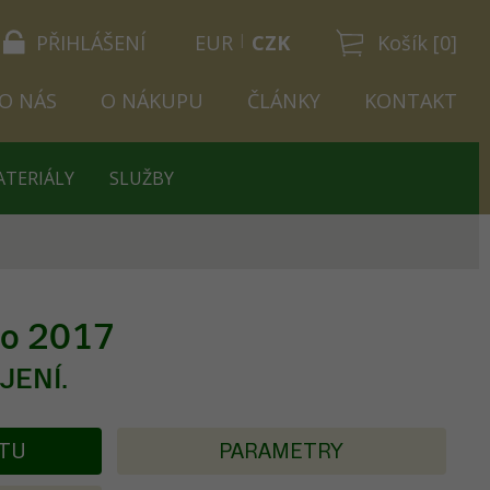
PŘIHLÁŠENÍ
EUR
CZK
Košík [0]
O NÁS
O NÁKUPU
ČLÁNKY
KONTAKT
ATERIÁLY
SLUŽBY
dio 2017
JENÍ.
KTU
PARAMETRY