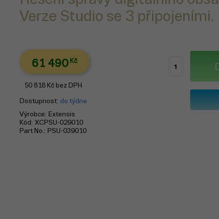
Verze Studio se 3 připojeními.
61 490
Kč
50 818
Kč
bez DPH
Dostupnost
do týdne
Výrobce
Extensis
Kód
XCPSU-029010
Part No.
PSU-039010