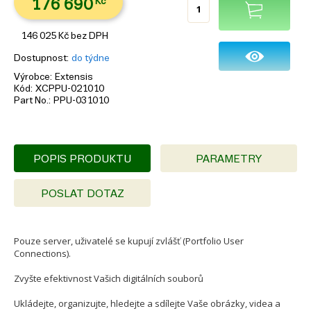
176 690
Kč
146 025
Kč
bez DPH
Dostupnost
do týdne
Výrobce
Extensis
Kód
XCPPU-021010
Part No.
PPU-031010
POPIS PRODUKTU
PARAMETRY
POSLAT DOTAZ
Pouze server, uživatelé se kupují zvlášť (Portfolio User
Connections).
Zvyšte efektivnost Vašich digitálních souborů
Ukládejte, organizujte, hledejte a sdílejte Vaše obrázky, videa a