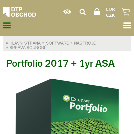
EUR
CZK
HLAVNÍ STRANA
SOFTWARE
NÁSTROJE
SPRÁVA SOUBORŮ
Portfolio 2017 + 1yr ASA