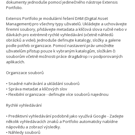
dokumenty jednoduše pomocí jedinečného nástroje Extensis
Portfolio.
Extensis Portfolio je modulární řešení DAM (Digital Asset
Management) pro všechny typy uživatelů. Ukládejte a uchovávejte
firemní soubory, přidávejte metadata a klíčová slova ručně nebo v
dávkách pro extrémně rychlé vyhledávání (včetně náhledů
obrázků a videí). Jednoduše definujte katalogy, složky a galerie
podle potřeb organizace. Pomocí nastavení práv umožněte
uživatelům přístup pouze k vybraným katalogům, složkám či
souborům včetně možnosti práce drag&drop i v podporovaných
aplikacích.
Organizace souborů
• Snadné nahrávání a ukládání souborů
• Správa metadat a klíčových slov
• Flexibilní organizace - definujte více souborů najednou
Rychlé vyhledávání
• Prediktivní vyhledávání podobně jako využívá Google - Zadejte
několik vyhledávacích znaků a Portfolio automaticky nabídne
nápovědu a zobrazí výsledky.
• Náhledy souborů