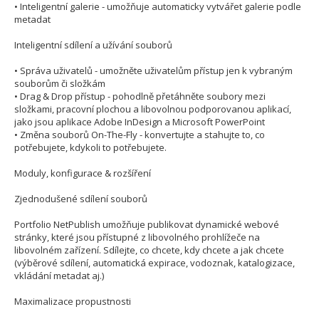
• Inteligentní galerie - umožňuje automaticky vytvářet galerie podle
metadat
Inteligentní sdílení a užívání souborů
• Správa uživatelů - umožněte uživatelům přístup jen k vybraným
souborům či složkám
• Drag & Drop přístup - pohodlně přetáhněte soubory mezi
složkami, pracovní plochou a libovolnou podporovanou aplikací,
jako jsou aplikace Adobe InDesign a Microsoft PowerPoint
• Změna souborů On-The-Fly - konvertujte a stahujte to, co
potřebujete, kdykoli to potřebujete.
Moduly, konfigurace & rozšíření
Zjednodušené sdílení souborů
Portfolio NetPublish umožňuje publikovat dynamické webové
stránky, které jsou přístupné z libovolného prohlížeče na
libovolném zařízení. Sdílejte, co chcete, kdy chcete a jak chcete
(výběrové sdílení, automatická expirace, vodoznak, katalogizace,
vkládání metadat aj.)
Maximalizace propustnosti