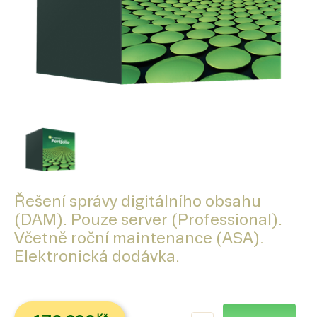
Řešení správy digitálního obsahu
(DAM). Pouze server (Professional).
Včetně roční maintenance (ASA).
Elektronická dodávka.