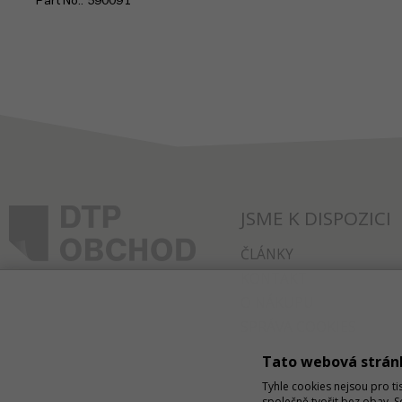
Part No.
590091
JSME K DISPOZICI
ČLÁNKY
KONTAKT
O NÁKUPU
SPRÁVA COOKIES
Tato webová strán
Tyhle cookies nejsou pro ti
společně tvořit bez obav. 