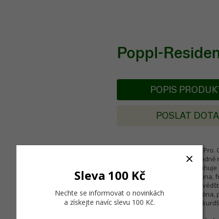
Poppl-Reside
POPIS PRODU
POSLAT DOT
Písmo ve formátu OpenType Pro. Obs
na větší počet uživatelů, případně
nabídku. OpenType Pro obsahuje zá
Sleva 100 Kč
dánština, holandština, angličtina, fr
portugalština, španělština a švédšt
Nechte se informovat o novinkách
čeština, maďarština, moldavština, p
a získejte navíc slevu 100 Kč
.
srbština (v latince), turečtina, kurdš