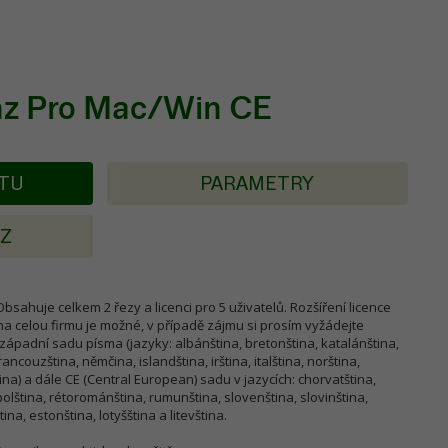
nz Pro Mac/Win CE
KTU
PARAMETRY
AZ
ahuje celkem 2 řezy a licenci pro 5 uživatelů. Rozšíření licence
 na celou firmu je možné, v případě zájmu si prosím vyžádejte
padní sadu písma (jazyky: albánština, bretonština, katalánština,
ancouzština, němčina, islandština, irština, italština, norština,
ina) a dále CE (Central European) sadu v jazycích: chorvatština,
olština, rétorománština, rumunština, slovenština, slovinština,
tina, estonština, lotyšština a litevština.