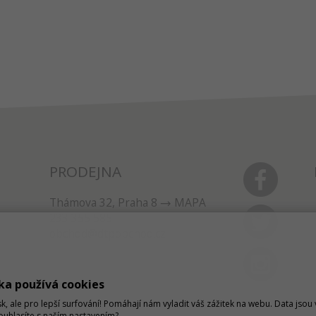
PRODEJNA
Thámova 32, Praha 8
MAPA
233 355 585
obchod@dtpobchod.cz
ka používá cookies
sk, ale pro lepší surfování! Pomáhají nám vyladit váš zážitek na webu. Data jso
Souhlasíte s naším nastavením?