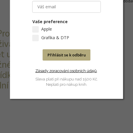
Písmo můžeme po zaplacení dodat 
Stránky výrobce:
http://quentin.cz/berthold
Vaše preference
Apple
ro. Obsahuje
Grafika & DTP
živatelů.
t uživatelů,
Přihlásit se k odběru
žné, v případě
Zásady zpracování osobních údajů
.
ídku.
Sleva platí při nákupu nad 1500 Kč.
ní sadu písma
Neplatí pro nákup knih.