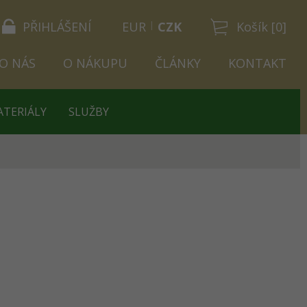
PŘIHLÁŠENÍ
EUR
CZK
Košík [0]
O NÁS
O NÁKUPU
ČLÁNKY
KONTAKT
ATERIÁLY
SLUŽBY