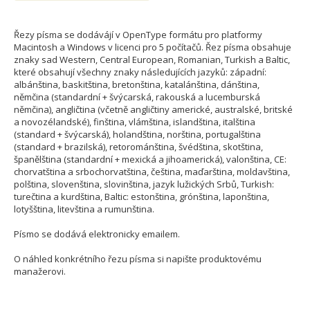
Řezy písma se dodávájí v OpenType formátu pro platformy
Macintosh a Windows v licenci pro 5 počítačů. Řez písma obsahuje
znaky sad Western, Central European, Romanian, Turkish a Baltic,
které obsahují všechny znaky následujících jazyků: západní:
albánština, baskitština, bretonština, katalánština, dánština,
němčina (standardní + švýcarská, rakouská a lucemburská
němčina), angličtina (včetně angličtiny americké, australské, britské
a novozélandské), finština, vlámština, islandština, italština
(standard + švýcarská), holandština, norština, portugalština
(standard + brazilská), retorománština, švédština, skotština,
španělština (standardní + mexická a jihoamerická), valonština, CE:
chorvatština a srbochorvatština, čeština, maďarština, moldavština,
polština, slovenština, slovinština, jazyk lužických Srbů, Turkish:
turečtina a kurdština, Baltic: estonština, grónština, laponština,
lotyšština, litevština a rumunština.
Písmo se dodává elektronicky emailem.
O náhled konkrétního řezu písma si napište produktovému
manažerovi.