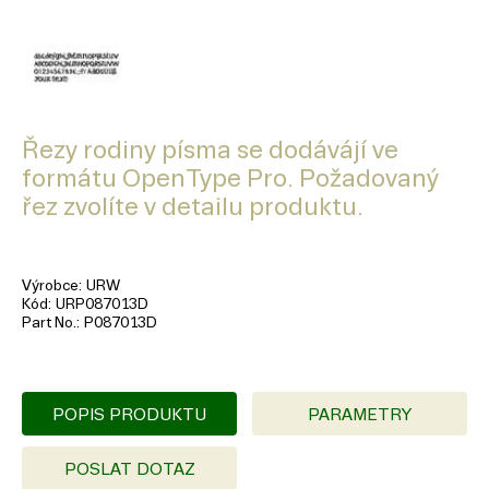
Řezy rodiny písma se dodávájí ve
formátu OpenType Pro. Požadovaný
řez zvolíte v detailu produktu.
Výrobce
URW
Kód
URP087013D
Part No.
P087013D
POPIS PRODUKTU
PARAMETRY
POSLAT DOTAZ