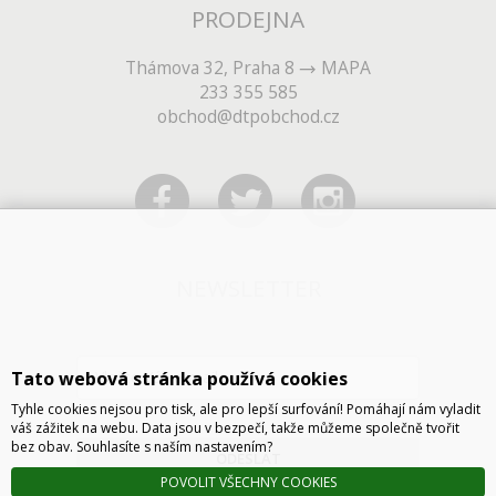
PRODEJNA
Thámova 32, Praha 8
MAPA
233 355 585
obchod@dtpobchod.cz
NEWSLETTER
Tato webová stránka používá cookies
Tyhle cookies nejsou pro tisk, ale pro lepší surfování! Pomáhají nám vyladit
váš zážitek na webu. Data jsou v bezpečí, takže můžeme společně tvořit
bez obav. Souhlasíte s naším nastavením?
ODESLAT
POVOLIT VŠECHNY COOKIES