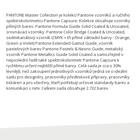
PANTONE Master Collection je kolekcí Pantone vzorníků a ručního
spektrokolorimetru Pantone Capsure. Kolekce obsahuje vzorníky
přímých barev: Pantone Formula Guide Solid Coated & Uncoated,
srovnávací vzorníky: Pantone Color Bridge Coated & Uncoated,
sedmikanálový vzorník (CMYK + tři přímé základní barvy - Orange,
Green a Violet) Pantone Extended Gamut Guide, vzorník
pastelových barev Pantone Pastels & Neons Guide, metalický
vzorník Pantone Metallics Guide Solid Coated a samozřejmě v
neposlední řadě také spektrokolorimetr Pantone Capsure k
rychlému určení nejbližší přímé barvy. Celá sada je cca o 30%
levnější, než zakoupení jednotlivých vzorníků! Jedná se o ideální
sadu pro designéry, pracovníky předtiskové přípravy, pracovníky
tiskáren a pro všechny, kteří potřebují určovat standardy barev a
komunikaci s nimi. Celkem sada obsahuje 2.732 barev.