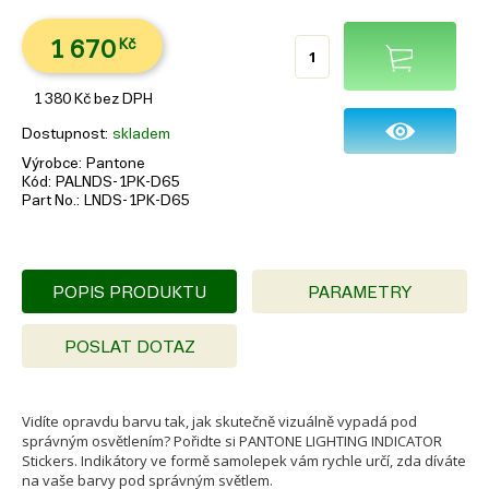
1 670
Kč
1 380
Kč
bez DPH
Dostupnost
skladem
Výrobce
Pantone
Kód
PALNDS-1PK-D65
Part No.
LNDS-1PK-D65
POPIS PRODUKTU
PARAMETRY
POSLAT DOTAZ
Vidíte opravdu barvu tak, jak skutečně vizuálně vypadá pod
správným osvětlením? Pořidte si PANTONE LIGHTING INDICATOR
Stickers. Indikátory ve formě samolepek vám rychle určí, zda díváte
na vaše barvy pod správným světlem.