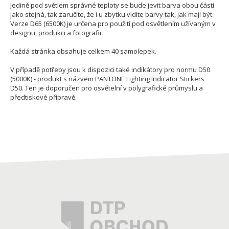
Jedině pod světlem správné teploty se bude jevit barva obou částí
jako stejná, tak zaručíte, že i u zbytku vidíte barvy tak, jak mají být.
Verze D65 (6500K) je určena pro použití pod osvětlením užívaným v
designu, produkci a fotografii.
Každá stránka obsahuje celkem 40 samolepek.
V případě potřeby jsou k dispozici také indikátory pro normu D50
(5000K) - produkt s názvem PANTONE Lighting Indicator Stickers
D50. Ten je doporučen pro osvětelní v polygrafické průmyslu a
předtiskové přípravě.