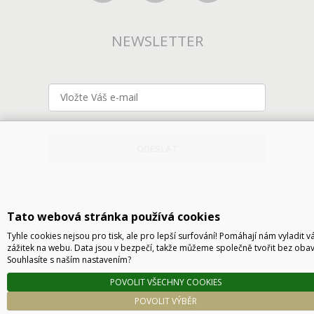
NEWSLETTER
ODESLAT
Tato webová stránka používá cookies
Tyhle cookies nejsou pro tisk, ale pro lepší surfování! Pomáhají nám vyladit v
zážitek na webu. Data jsou v bezpečí, takže můžeme společně tvořit bez obav
Souhlasíte s naším nastavením?
Technické řešení © 2026
CyberSoft s.r.o.
POVOLIT VŠECHNY COOKIES
Podle zákona o evidenci tržeb je prodávající povinen vystavit kupujícímu účtenku. Zároveň
POVOLIT VÝBĚR
je povinen zaevidovat přijatou tržbu u správce daně online, v případě technického