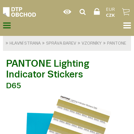
EUR
CZK
HLAVNÍ STRANA
SPRÁVA BAREV
VZORNÍKY
PANTONE
PANTONE Lighting
Indicator Stickers
D65