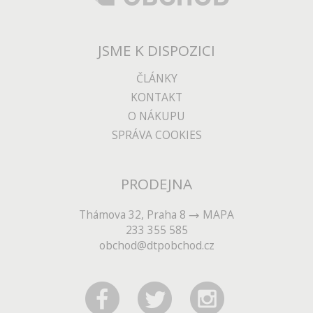
JSME K DISPOZICI
ČLÁNKY
KONTAKT
O NÁKUPU
SPRÁVA COOKIES
PRODEJNA
Thámova 32, Praha 8
MAPA
233 355 585
obchod@dtpobchod.cz